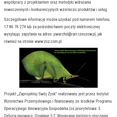
współpracy z projektantem oraz metodyki wdrażania
nowoczesnych i konkurencyjnych wzorniczo produktów i usług.
Szczegółowe informacje można uzyskać pod numerem telefonu:
17 86 76 274 lub za pośrednictwem poczty elektronicznej
wysyłając zapytania na adres:
pwarchol@rarr.rzeszow.pl
, jak
również na stronie www.zsz.com.pl
Projekt „Zaprojektuj Swój Zysk” realizowany jest przez Instytut
Wzornictwa Przemysłowego i finansowany ze środków Programu
Operacyjnego Innowacyjna Gospodarka (oś priorytetowa: 5.
Dyfuzja innowacji, Działanie 5.2. Wspieranie instytucji otoczenia