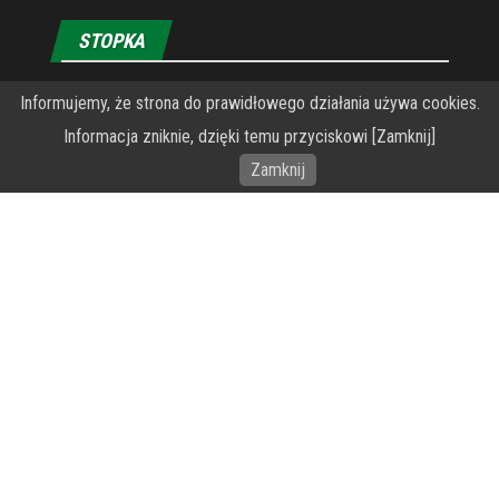
STOPKA
O Fundacji PRZEkarpacie
Informujemy, że strona do prawidłowego działania używa cookies.
Informacja zniknie, dzięki temu przyciskowi [Zamknij]
Wykonanie portalu – specjaliści stron www WordPress
Zamknij