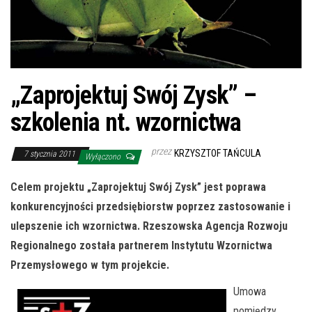
„Zaprojektuj Swój Zysk” –
szkolenia nt. wzornictwa
przez
KRZYSZTOF TAŃCULA
7 stycznia 2011
Wyłączono
Celem
projektu „Zaprojektuj Swój Zysk” jest
poprawa
konkurencyjności przedsiębiorstw poprzez zastosowanie i
ulepszenie ich wzornictwa
.
Rzeszowska Agencja Rozwoju
Regionalnego została partnerem Instytutu Wzornictwa
Przemysłowego w tym projekcie.
Umowa
pomiędzy