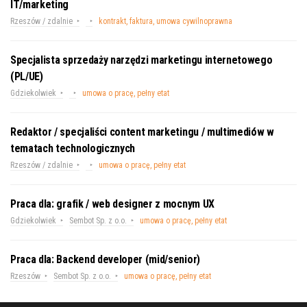
IT/marketing
Rzeszów / zdalnie
kontrakt, faktura, umowa cywilnoprawna
Specjalista sprzedaży narzędzi marketingu internetowego
(PL/UE)
Gdziekolwiek
umowa o pracę, pełny etat
Redaktor / specjaliści content marketingu / multimediów w
tematach technologicznych
Rzeszów / zdalnie
umowa o pracę, pełny etat
Praca dla: grafik / web designer z mocnym UX
Gdziekolwiek
Sembot Sp. z o.o.
umowa o pracę, pełny etat
Praca dla: Backend developer (mid/senior)
Rzeszów
Sembot Sp. z o.o.
umowa o pracę, pełny etat