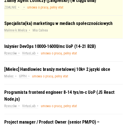
Zdalny Agent Lotniczy (j.angielski!) (w ciągu dnia)
ZDALNIE
umowa o pracę, pełny etat
Specjalista(ka) marketingu w mediach społecznościowych
Malinie k.Mielca
Mia Calnea
Inżynier DevOps 10000-16000/mc UoP (14-21 B2B)
Rzeszów
VirtusLab
umowa o pracę, pełny etat
[Mielec] Handlowiec branży metalowej 10k+ 2 języki obce
Mielec
GPPH
umowa o pracę, pełny etat
Programista frontend engineer 8-14 tys/m-c UoP (JS React
Node.js)
Rzeszów
VirtusLab
umowa o pracę, pełny etat
Project manager / Product Owner (senior PM/PO) –