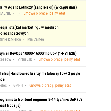
alny Agent Lotniczy (j.angielski!) (w ciągu dnia)
DALNIE
umowa o pracę, pełny etat
ecjalista(ka) marketingu w mediach
połecznościowych
linie k.Mielca
Mia Calnea
nżynier DevOps 10000-16000/mc UoP (14-21 B2B)
zeszów
VirtusLab
umowa o pracę, pełny etat
ielec] Handlowiec branży metalowej 10k+ 2 języki
bce
elec
GPPH
umowa o pracę, pełny etat
ogramista frontend engineer 8-14 tys/m-c UoP (JS
act Node.js)