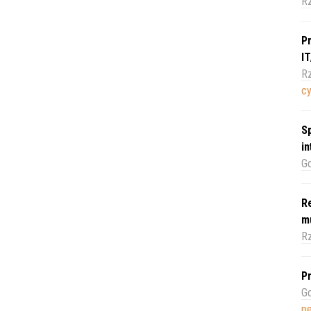
R
Pr
I
Rz
c
Sp
i
Gd
Re
m
Rz
Pr
Gd
pe