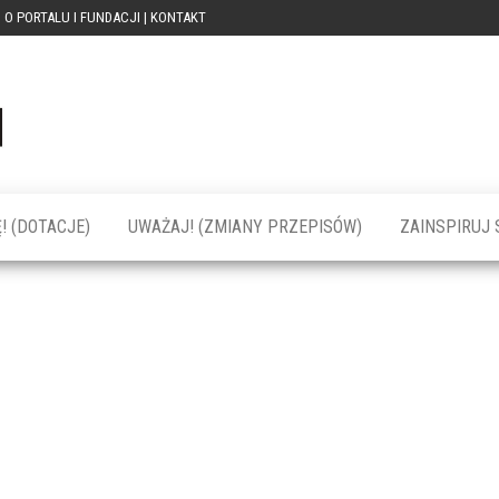
O PORTALU I FUNDACJI | KONTAKT
Portal
dotacja
praca
PRZEkarpacie
kompetencje
kontakty
– dotacje,
wydarzenia,
szkolenia dla
! (DOTACJE)
UWAŻAJ! (ZMIANY PRZEPISÓW)
ZAINSPIRUJ S
firm