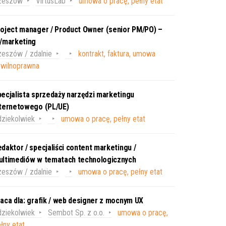
zeszów
VirtusLab
umowa o pracę, pełny etat
oject manager / Product Owner (senior PM/PO) –
T/marketing
eszów / zdalnie
kontrakt, faktura, umowa
ywilnoprawna
ecjalista sprzedaży narzędzi marketingu
nternetowego (PL/UE)
ziekolwiek
umowa o pracę, pełny etat
daktor / specjaliści content marketingu /
ultimediów w tematach technologicznych
eszów / zdalnie
umowa o pracę, pełny etat
aca dla: grafik / web designer z mocnym UX
ziekolwiek
Sembot Sp. z o.o.
umowa o pracę,
łny etat