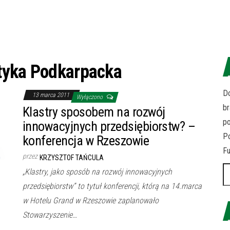
tyka Podkarpacka
Do
13 marca 2011
Wyłączono
br
Klastry sposobem na rozwój
p
innowacyjnych przedsiębiorstw? –
Po
konferencja w Rzeszowie
Fu
przez
KRZYSZTOF TAŃCULA
Sz
„Klastry, jako sposób na rozwój innowacyjnych
przedsiębiorstw” to tytuł konferencji, którą na 14.marca
w Hotelu Grand w Rzeszowie zaplanowało
Stowarzyszenie…