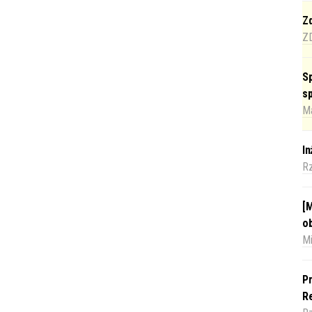
Zd
Z
Sp
s
Ma
I
R
[M
o
Mi
Pr
Re