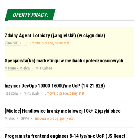
OFERTY PRACY:
Zdalny Agent Lotniczy (j.angielski!) (w ciągu dnia)
ZDALNIE
umowa o pracę, pełny etat
Specjalista(ka) marketingu w mediach społecznościowych
Malinie k.Mielca
Mia Calnea
Inżynier DevOps 10000-16000/mc UoP (14-21 B2B)
Rzeszów
VirtusLab
umowa o pracę, pełny etat
[Mielec] Handlowiec branży metalowej 10k+ 2 języki obce
Mielec
GPPH
umowa o pracę, pełny etat
Programista frontend engineer 8-14 tys/m-c UoP (JS React