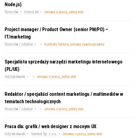
Node.js)
Rzeszów
VirtusLab
umowa o pracę, pełny etat
Project manager / Product Owner (senior PM/PO) –
IT/marketing
Rzeszów / zdalnie
kontrakt, faktura, umowa cywilnoprawna
Specjalista sprzedaży narzędzi marketingu internetowego
(PL/UE)
Gdziekolwiek
umowa o pracę, pełny etat
Redaktor / specjaliści content marketingu / multimediów w
tematach technologicznych
Rzeszów / zdalnie
umowa o pracę, pełny etat
Praca dla: grafik / web designer z mocnym UX
Gdziekolwiek
Sembot Sp. z o.o.
umowa o pracę, pełny etat