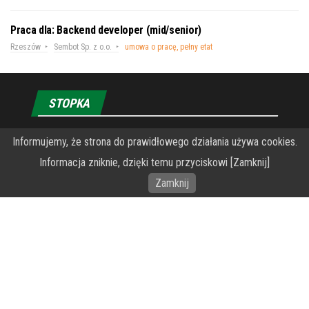
Praca dla: Backend developer (mid/senior)
Rzeszów
Sembot Sp. z o.o.
umowa o pracę, pełny etat
STOPKA
O Fundacji PRZEkarpacie
Informujemy, że strona do prawidłowego działania używa cookies.
Informacja zniknie, dzięki temu przyciskowi [Zamknij]
Wykonanie portalu – specjaliści stron www WordPress
Zamknij