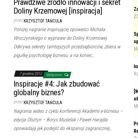
Prawdziwe źródło innowacji i sekret
Doliny Krzemowej [inspiracja]
Zd
Z
przez
KRZYSZTOF TAŃCULA
Poniżej nagranie inspirującej opowieści Michała
Sp
Wroczyńskiego o wyprawie do Doliny Krzemowej.
s
Odkrywa sekrety tamtejszych przedsiębiorców, zbiera w
Ma
pigułkę psychologię biznesu, a na koniec…
I
R
7 grudnia 2012
Wyłączono
Inspiracje #4: Jak zbudować
globalny biznes?
[M
o
przez
KRZYSZTOF TAŃCULA
Mi
Nagrania wideo z cyklu konferencji Akademii e-biznesu –
edycja Olsztyn – Borys Musielak i Paweł Harajda
Pr
opowiadają jak podejść do ekspansji zagranicznej…
Re