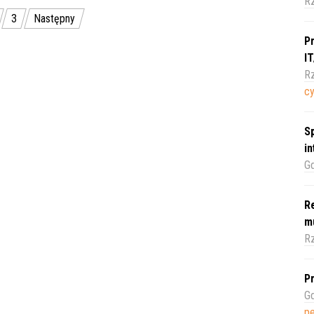
R
3
Następny
Pr
I
Rz
c
Sp
i
Gd
Re
m
Rz
Pr
Gd
pe