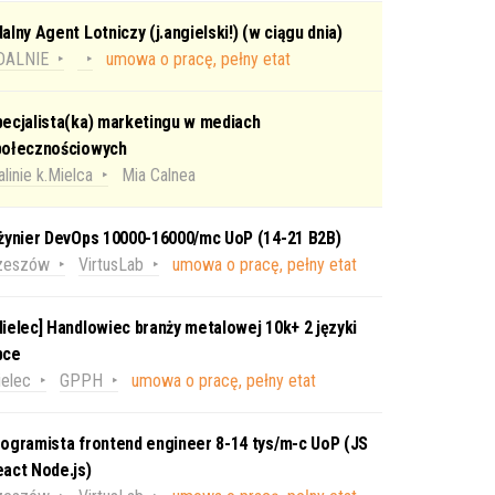
alny Agent Lotniczy (j.angielski!) (w ciągu dnia)
DALNIE
umowa o pracę, pełny etat
ecjalista(ka) marketingu w mediach
połecznościowych
linie k.Mielca
Mia Calnea
nżynier DevOps 10000-16000/mc UoP (14-21 B2B)
zeszów
VirtusLab
umowa o pracę, pełny etat
ielec] Handlowiec branży metalowej 10k+ 2 języki
bce
elec
GPPH
umowa o pracę, pełny etat
ogramista frontend engineer 8-14 tys/m-c UoP (JS
act Node.js)