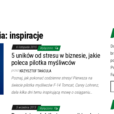
ia:
inspiracje
Do
6 listopada 2015
Wyłączono
br
5 uników od stresu w biznesie, jakie
p
poleca pilotka myśliwców
Po
przez
KRZYSZTOF TAŃCULA
Fu
Poznaj, jak pokonać codzienne stresy! Pierwsza na
Sz
świecie pilotka myśliwców F-14 Tomcat, Carey Lohrenz,
dała kilka dni temu inspirującą mowę o osiąganiu…
5 września 2013
Wyłączono