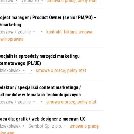
zeszów
VirtusLab
umowa o pracę, pełny etat
oject manager / Product Owner (senior PM/PO) –
T/marketing
eszów / zdalnie
kontrakt, faktura, umowa
ywilnoprawna
ecjalista sprzedaży narzędzi marketingu
nternetowego (PL/UE)
ziekolwiek
umowa o pracę, pełny etat
daktor / specjaliści content marketingu /
ultimediów w tematach technologicznych
eszów / zdalnie
umowa o pracę, pełny etat
aca dla: grafik / web designer z mocnym UX
ziekolwiek
Sembot Sp. z o.o.
umowa o pracę,
łny etat