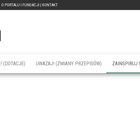
O PORTALU I FUNDACJI | KONTAKT
Portal
dotacja
praca
PRZEkarpacie
kompetencje
kontakty
– dotacje,
wydarzenia,
szkolenia dla
! (DOTACJE)
UWAŻAJ! (ZMIANY PRZEPISÓW)
ZAINSPIRUJ S
firm