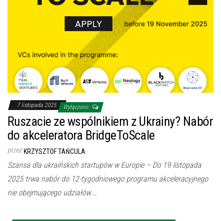
7 listopada 2025
Wyłączono
Ruszacie ze wspólnikiem z Ukrainy? Nabór
do akceleratora BridgeToScale
przez
KRZYSZTOF TAŃCULA
Szansa dla ukraińskich startupów w Europie – Do 19 listopada
2025 trwa nabór do 12-tygodniowego programu akceleracyjnego
nie obejmującego udziałów.…