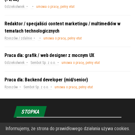
Gdziekolwiek
umowa o pracę, pełny etat
Redaktor / specjaliści content marketingu / multimediów w
tematach technologicznych
Rzeszów / zdalnie
umowa o pracę, pełny etat
Praca dla: grafik / web designer z mocnym UX
Gdziekolwiek
Sembot Sp. z o.o.
umowa o pracę, pełny etat
Praca dla: Backend developer (mid/senior)
Rzeszów
Sembot Sp. z o.o.
umowa o pracę, pełny etat
STOPKA
Informujemy, że strona do prawidłowego działania używa cookies.
O Fundacji PRZEkarpacie