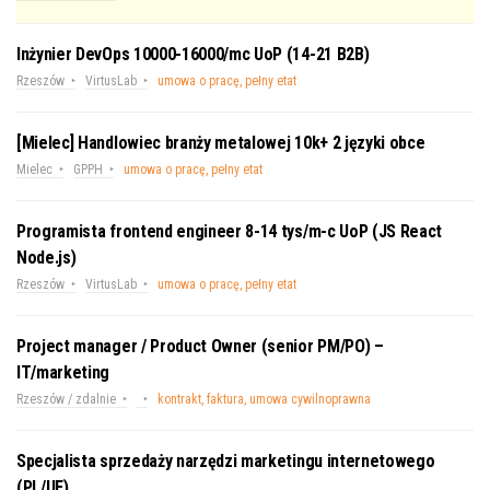
Inżynier DevOps 10000-16000/mc UoP (14-21 B2B)
Rzeszów
VirtusLab
umowa o pracę, pełny etat
[Mielec] Handlowiec branży metalowej 10k+ 2 języki obce
Mielec
GPPH
umowa o pracę, pełny etat
Programista frontend engineer 8-14 tys/m-c UoP (JS React
Node.js)
Rzeszów
VirtusLab
umowa o pracę, pełny etat
Project manager / Product Owner (senior PM/PO) –
IT/marketing
Rzeszów / zdalnie
kontrakt, faktura, umowa cywilnoprawna
Specjalista sprzedaży narzędzi marketingu internetowego
(PL/UE)