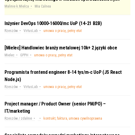
Malinie k.Mielca
Mia Calnea
Inżynier DevOps 10000-16000/mc UoP (14-21 B2B)
Rzeszów
VirtusLab
umowa o pracę, pełny etat
[Mielec] Handlowiec branży metalowej 10k+ 2 języki obce
Mielec
GPPH
umowa o pracę, pełny etat
Programista frontend engineer 8-14 tys/m-c UoP (JS React
Node.js)
Rzeszów
VirtusLab
umowa o pracę, pełny etat
Project manager / Product Owner (senior PM/PO) –
IT/marketing
Rzeszów / zdalnie
kontrakt, faktura, umowa cywilnoprawna