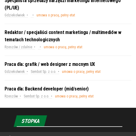
Specjalista sprzedaży narzędzi marketingu internetowego
(PL/UE)
Gdziekolwiek
umowa o pracę, pełny etat
Redaktor / specjaliści content marketingu / multimediów w
tematach technologicznych
Rzeszów / zdalnie
umowa o pracę, pełny etat
Praca dla: grafik / web designer z mocnym UX
Gdziekolwiek
Sembot Sp. z o.o.
umowa o pracę, pełny etat
Praca dla: Backend developer (mid/senior)
Rzeszów
Sembot Sp. z o.o.
umowa o pracę, pełny etat
STOPKA