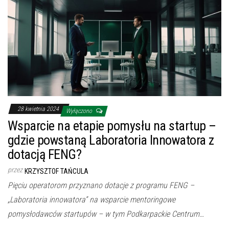
28 kwietnia 2024
Wyłączono
Wsparcie na etapie pomysłu na startup –
gdzie powstaną Laboratoria Innowatora z
dotacją FENG?
przez
KRZYSZTOF TAŃCULA
Pięciu operatorom przyznano dotacje z programu FENG –
„Laboratoria innowatora” na wsparcie mentoringowe
pomysłodawców startupów – w tym Podkarpackie Centrum…