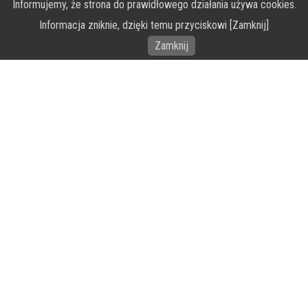
Informujemy, że strona do prawidłowego działania używa cookies.
O Fundacji PRZEkarpacie
Informacja zniknie, dzięki temu przyciskowi [Zamknij]
Wykonanie portalu – specjaliści stron www WordPress
Zamknij