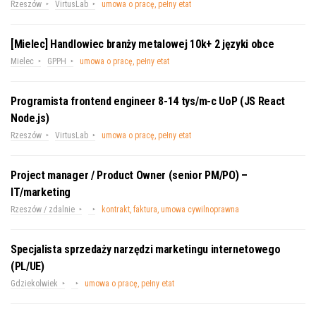
Rzeszów
VirtusLab
umowa o pracę, pełny etat
[Mielec] Handlowiec branży metalowej 10k+ 2 języki obce
Mielec
GPPH
umowa o pracę, pełny etat
Programista frontend engineer 8-14 tys/m-c UoP (JS React
Node.js)
Rzeszów
VirtusLab
umowa o pracę, pełny etat
Project manager / Product Owner (senior PM/PO) –
IT/marketing
Rzeszów / zdalnie
kontrakt, faktura, umowa cywilnoprawna
Specjalista sprzedaży narzędzi marketingu internetowego
(PL/UE)
Gdziekolwiek
umowa o pracę, pełny etat