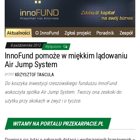
8 października 2012
Wyłączono
InnoFund pomoże w miękkim lądowaniu
Air Jump System
przez
KRZYSZTOF TAŃCULA
Do koszyka inwestycji rzeszowskiego funduszu InnoFund
wskoczyła spółka Air Jump System. Tworzy ona zeskoki do
użytku przy skokach w zwyż i o tyczce.
WITAMY NA PORTALU PRZEKARPACIE.PL
Dowiesz się tutaj o naborach dotacji i wydarzeniach branżowych –