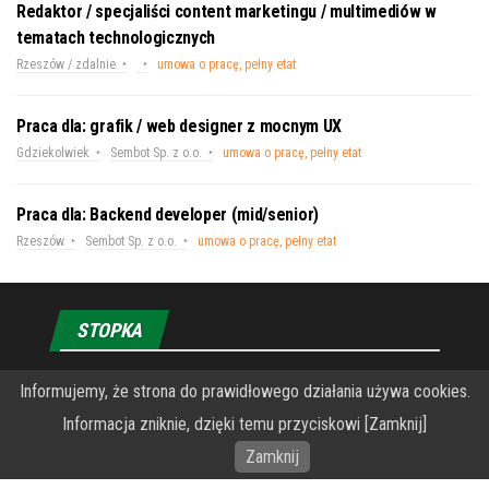
Redaktor / specjaliści content marketingu / multimediów w
tematach technologicznych
Rzeszów / zdalnie
umowa o pracę, pełny etat
Praca dla: grafik / web designer z mocnym UX
Gdziekolwiek
Sembot Sp. z o.o.
umowa o pracę, pełny etat
Praca dla: Backend developer (mid/senior)
Rzeszów
Sembot Sp. z o.o.
umowa o pracę, pełny etat
STOPKA
Informujemy, że strona do prawidłowego działania używa cookies.
O Fundacji PRZEkarpacie
Informacja zniknie, dzięki temu przyciskowi [Zamknij]
Wykonanie portalu – specjaliści stron www WordPress
Zamknij