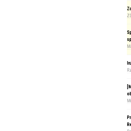
Zd
Z
Sp
s
Ma
I
R
[M
o
Mi
Pr
Re