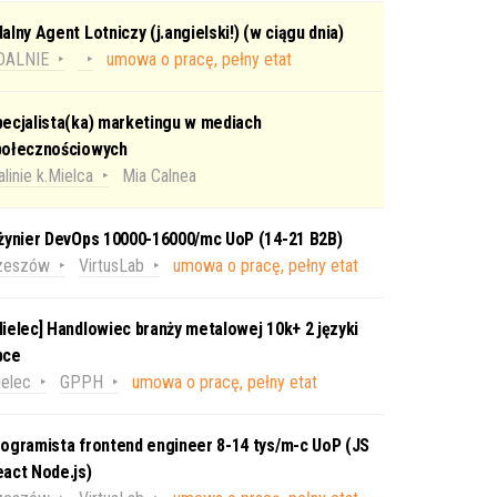
alny Agent Lotniczy (j.angielski!) (w ciągu dnia)
DALNIE
umowa o pracę, pełny etat
ecjalista(ka) marketingu w mediach
połecznościowych
linie k.Mielca
Mia Calnea
nżynier DevOps 10000-16000/mc UoP (14-21 B2B)
zeszów
VirtusLab
umowa o pracę, pełny etat
ielec] Handlowiec branży metalowej 10k+ 2 języki
bce
elec
GPPH
umowa o pracę, pełny etat
ogramista frontend engineer 8-14 tys/m-c UoP (JS
act Node.js)