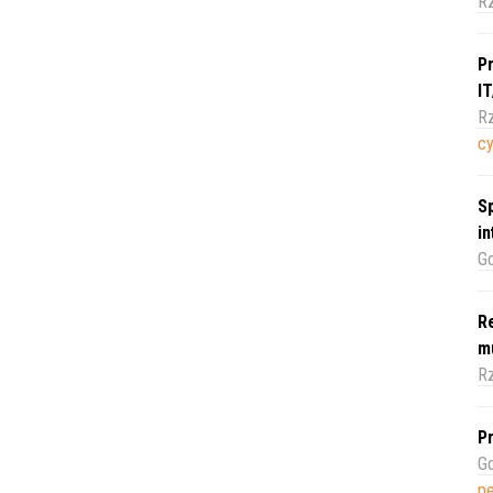
R
Pr
I
Rz
c
Sp
i
Gd
Re
m
Rz
Pr
Gd
pe