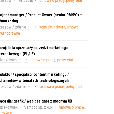
zeszów
VirtusLab
umowa o pracę, pełny etat
oject manager / Product Owner (senior PM/PO) –
T/marketing
eszów / zdalnie
kontrakt, faktura, umowa
ywilnoprawna
ecjalista sprzedaży narzędzi marketingu
nternetowego (PL/UE)
ziekolwiek
umowa o pracę, pełny etat
daktor / specjaliści content marketingu /
ultimediów w tematach technologicznych
eszów / zdalnie
umowa o pracę, pełny etat
aca dla: grafik / web designer z mocnym UX
ziekolwiek
Sembot Sp. z o.o.
umowa o pracę,
łny etat