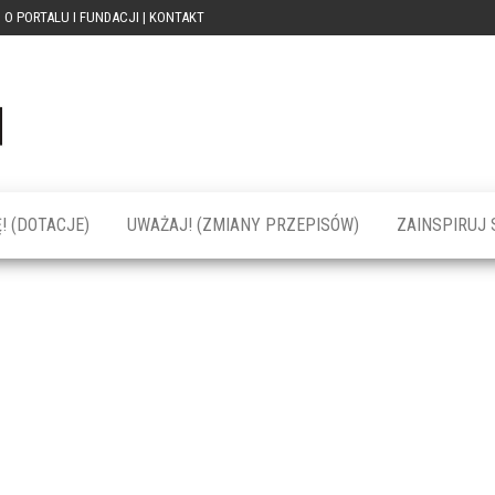
O PORTALU I FUNDACJI | KONTAKT
Portal
dotacja
praca
PRZEkarpacie
kompetencje
kontakty
– dotacje,
wydarzenia,
szkolenia dla
! (DOTACJE)
UWAŻAJ! (ZMIANY PRZEPISÓW)
ZAINSPIRUJ S
firm