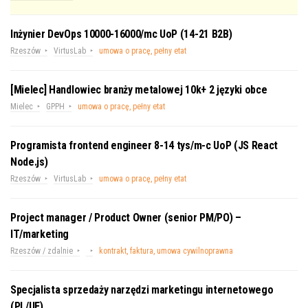
Inżynier DevOps 10000-16000/mc UoP (14-21 B2B)
Rzeszów
VirtusLab
umowa o pracę, pełny etat
[Mielec] Handlowiec branży metalowej 10k+ 2 języki obce
Mielec
GPPH
umowa o pracę, pełny etat
Programista frontend engineer 8-14 tys/m-c UoP (JS React
Node.js)
Rzeszów
VirtusLab
umowa o pracę, pełny etat
Project manager / Product Owner (senior PM/PO) –
IT/marketing
Rzeszów / zdalnie
kontrakt, faktura, umowa cywilnoprawna
Specjalista sprzedaży narzędzi marketingu internetowego
(PL/UE)