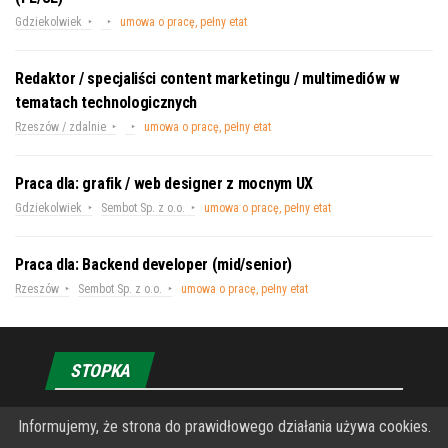
Gdziekolwiek
umowa o pracę, pełny etat
Redaktor / specjaliści content marketingu / multimediów w
tematach technologicznych
Rzeszów / zdalnie
umowa o pracę, pełny etat
Praca dla: grafik / web designer z mocnym UX
Gdziekolwiek
Sembot Sp. z o.o.
umowa o pracę, pełny etat
Praca dla: Backend developer (mid/senior)
Rzeszów
Sembot Sp. z o.o.
umowa o pracę, pełny etat
STOPKA
Informujemy, że strona do prawidłowego działania używa cookies.
O Fundacji PRZEkarpacie