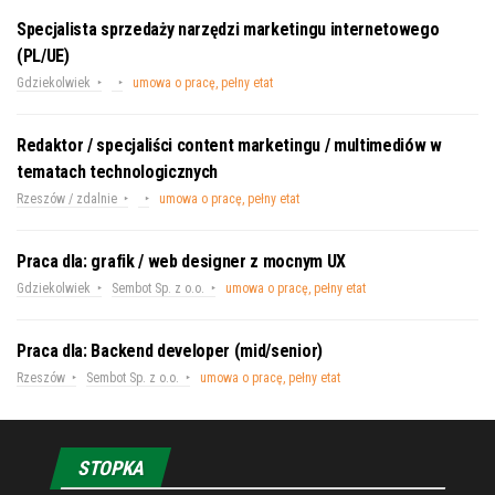
Specjalista sprzedaży narzędzi marketingu internetowego
(PL/UE)
Gdziekolwiek
umowa o pracę, pełny etat
Redaktor / specjaliści content marketingu / multimediów w
tematach technologicznych
Rzeszów / zdalnie
umowa o pracę, pełny etat
Praca dla: grafik / web designer z mocnym UX
Gdziekolwiek
Sembot Sp. z o.o.
umowa o pracę, pełny etat
Praca dla: Backend developer (mid/senior)
Rzeszów
Sembot Sp. z o.o.
umowa o pracę, pełny etat
STOPKA