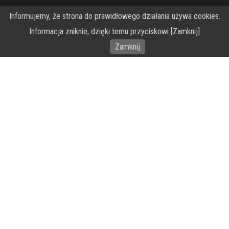
Informujemy, że strona do prawidłowego działania używa cookies.
O Fundacji PRZEkarpacie
Informacja zniknie, dzięki temu przyciskowi [Zamknij]
Wykonanie portalu – specjaliści stron www WordPress
Zamknij