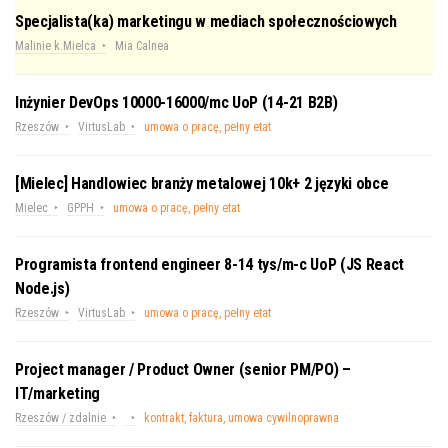
Specjalista(ka) marketingu w mediach społecznościowych
Malinie k.Mielca
Mia Calnea
Inżynier DevOps 10000-16000/mc UoP (14-21 B2B)
Rzeszów
VirtusLab
umowa o pracę, pełny etat
[Mielec] Handlowiec branży metalowej 10k+ 2 języki obce
Mielec
GPPH
umowa o pracę, pełny etat
Programista frontend engineer 8-14 tys/m-c UoP (JS React
Node.js)
Rzeszów
VirtusLab
umowa o pracę, pełny etat
Project manager / Product Owner (senior PM/PO) –
IT/marketing
Rzeszów / zdalnie
kontrakt, faktura, umowa cywilnoprawna