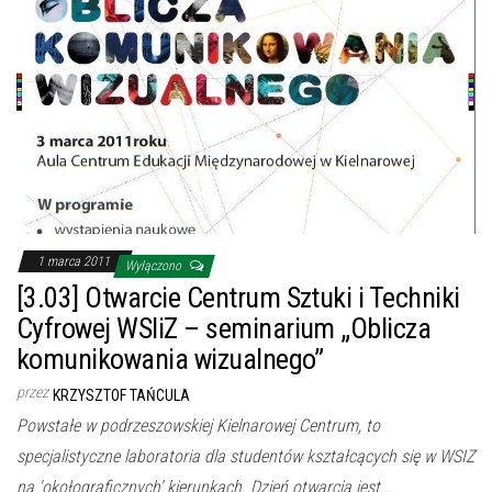
1 marca 2011
Wyłączono
[3.03] Otwarcie Centrum Sztuki i Techniki
Cyfrowej WSIiZ – seminarium „Oblicza
komunikowania wizualnego”
przez
KRZYSZTOF TAŃCULA
Powstałe w podrzeszowskiej Kielnarowej Centrum, to
specjalistyczne laboratoria dla studentów kształcących się w WSIZ
na 'okołograficznych’ kierunkach. Dzień otwarcia jest…