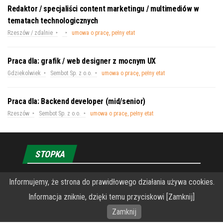
Redaktor / specjaliści content marketingu / multimediów w
tematach technologicznych
Rzeszów / zdalnie
umowa o pracę, pełny etat
Praca dla: grafik / web designer z mocnym UX
Gdziekolwiek
Sembot Sp. z o.o.
umowa o pracę, pełny etat
Praca dla: Backend developer (mid/senior)
Rzeszów
Sembot Sp. z o.o.
umowa o pracę, pełny etat
STOPKA
O Fundacji PRZEkarpacie
Informujemy, że strona do prawidłowego działania używa cookies.
Informacja zniknie, dzięki temu przyciskowi [Zamknij]
Wykonanie portalu – specjaliści stron www WordPress
Zamknij