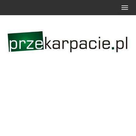
P
r
z
e
ł
ą
c
z
n
a
w
i
g
a
c