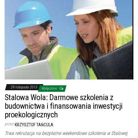
29 listopada 2013
Wyłączono
Stalowa Wola: Darmowe szkolenia z
budownictwa i finansowania inwestycji
proekologicznych
przez
KRZYSZTOF TAŃCULA
Trwa rekrutacja na bezpłatne weekendowe szkolenia w Stalowej