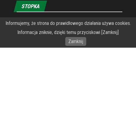
STOPKA
O Fundacji PRZEkarpacie
Informujemy, że strona do prawidłowego działania używa cookies.
Informacja zniknie, dzięki temu przyciskowi [Zamknij]
Wykonanie portalu – specjaliści stron www WordPress
Zamknij