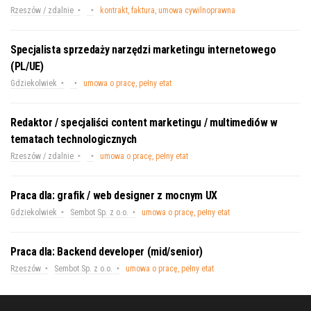
Rzeszów / zdalnie
kontrakt, faktura, umowa cywilnoprawna
Specjalista sprzedaży narzędzi marketingu internetowego
(PL/UE)
Gdziekolwiek
umowa o pracę, pełny etat
Redaktor / specjaliści content marketingu / multimediów w
tematach technologicznych
Rzeszów / zdalnie
umowa o pracę, pełny etat
Praca dla: grafik / web designer z mocnym UX
Gdziekolwiek
Sembot Sp. z o.o.
umowa o pracę, pełny etat
Praca dla: Backend developer (mid/senior)
Rzeszów
Sembot Sp. z o.o.
umowa o pracę, pełny etat