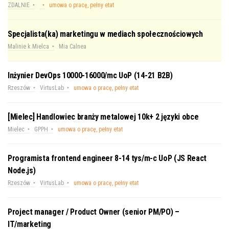
ZDALNIE
umowa o pracę, pełny etat
Specjalista(ka) marketingu w mediach społecznościowych
Malinie k.Mielca
Mia Calnea
Inżynier DevOps 10000-16000/mc UoP (14-21 B2B)
Rzeszów
VirtusLab
umowa o pracę, pełny etat
[Mielec] Handlowiec branży metalowej 10k+ 2 języki obce
Mielec
GPPH
umowa o pracę, pełny etat
Programista frontend engineer 8-14 tys/m-c UoP (JS React
Node.js)
Rzeszów
VirtusLab
umowa o pracę, pełny etat
Project manager / Product Owner (senior PM/PO) –
IT/marketing