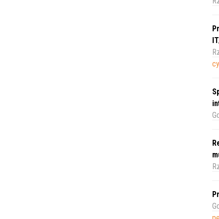
R
Pr
I
Rz
c
Sp
i
Gd
Re
m
Rz
Pr
Gd
pe