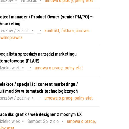
zeszów
VirtusLab
umowa o pracę, pełny etat
oject manager / Product Owner (senior PM/PO) –
T/marketing
eszów / zdalnie
kontrakt, faktura, umowa
ywilnoprawna
ecjalista sprzedaży narzędzi marketingu
nternetowego (PL/UE)
ziekolwiek
umowa o pracę, pełny etat
daktor / specjaliści content marketingu /
ultimediów w tematach technologicznych
eszów / zdalnie
umowa o pracę, pełny etat
aca dla: grafik / web designer z mocnym UX
ziekolwiek
Sembot Sp. z o.o.
umowa o pracę,
łny etat