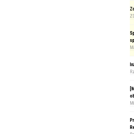
Zd
Z
Sp
s
Ma
I
R
[M
o
Mi
Pr
Re