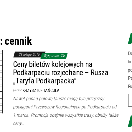
g:
cennik
Do
28 lutego 2015
Wyłączono
br
Ceny biletów kolejowych na
p
Podkarpaciu rozjechane – Rusza
Po
„Taryfa Podkarpacka”
Fu
przez
KRZYSZTOF TAŃCULA
Sz
Nawet ponad połowę tańsze mogą być przejazdy
pociągami Przewozów Regionalnych po Podkarpaciu od
1.marca. Promocja obejmie wszystkie trasy, obniży także
ceny…