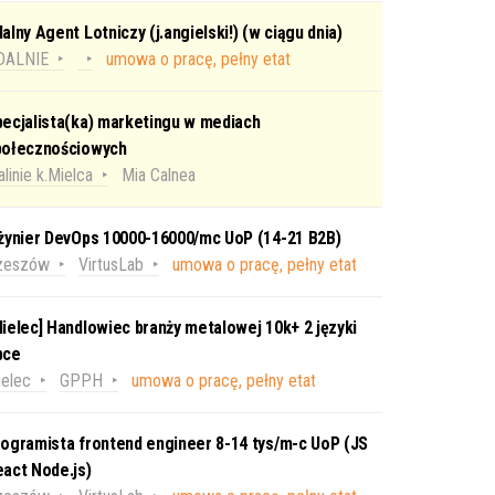
alny Agent Lotniczy (j.angielski!) (w ciągu dnia)
DALNIE
umowa o pracę, pełny etat
ecjalista(ka) marketingu w mediach
połecznościowych
linie k.Mielca
Mia Calnea
nżynier DevOps 10000-16000/mc UoP (14-21 B2B)
zeszów
VirtusLab
umowa o pracę, pełny etat
ielec] Handlowiec branży metalowej 10k+ 2 języki
bce
elec
GPPH
umowa o pracę, pełny etat
ogramista frontend engineer 8-14 tys/m-c UoP (JS
act Node.js)