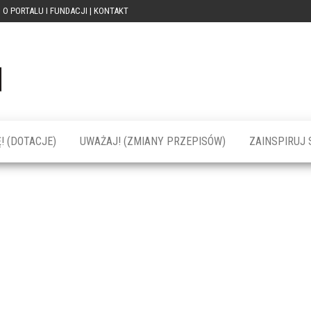
O PORTALU I FUNDACJI | KONTAKT
Portal
dotacja
praca
PRZEkarpacie
kompetencje
kontakty
– dotacje,
wydarzenia,
szkolenia dla
! (DOTACJE)
UWAŻAJ! (ZMIANY PRZEPISÓW)
ZAINSPIRUJ S
firm