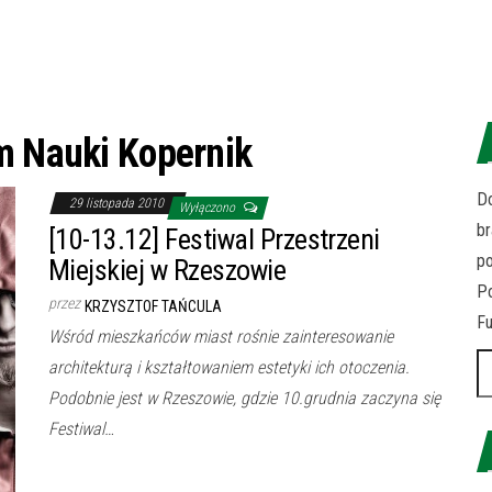
m Nauki Kopernik
Do
29 listopada 2010
Wyłączono
br
[10-13.12] Festiwal Przestrzeni
p
Miejskiej w Rzeszowie
Po
przez
KRZYSZTOF TAŃCULA
Fu
Wśród mieszkańców miast rośnie zainteresowanie
Sz
architekturą i kształtowaniem estetyki ich otoczenia.
Podobnie jest w Rzeszowie, gdzie 10.grudnia zaczyna się
Festiwal…