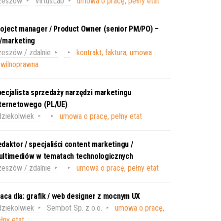
zeszów
VirtusLab
umowa o pracę, pełny etat
oject manager / Product Owner (senior PM/PO) –
T/marketing
eszów / zdalnie
kontrakt, faktura, umowa
ywilnoprawna
ecjalista sprzedaży narzędzi marketingu
nternetowego (PL/UE)
ziekolwiek
umowa o pracę, pełny etat
daktor / specjaliści content marketingu /
ultimediów w tematach technologicznych
eszów / zdalnie
umowa o pracę, pełny etat
aca dla: grafik / web designer z mocnym UX
ziekolwiek
Sembot Sp. z o.o.
umowa o pracę,
łny etat