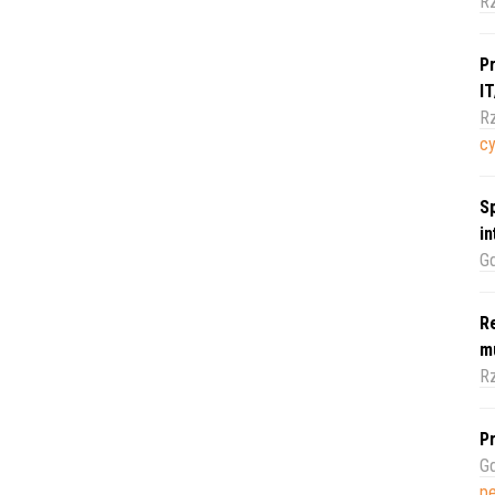
R
Pr
I
Rz
c
Sp
i
Gd
Re
m
Rz
Pr
Gd
pe