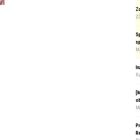
Zd
Z
Sp
s
Ma
I
R
[M
o
Mi
Pr
Re