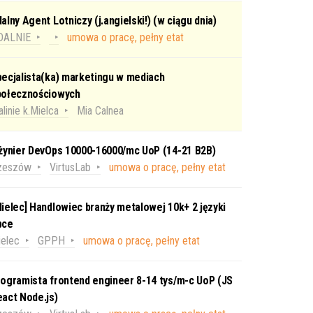
alny Agent Lotniczy (j.angielski!) (w ciągu dnia)
DALNIE
umowa o pracę, pełny etat
ecjalista(ka) marketingu w mediach
połecznościowych
linie k.Mielca
Mia Calnea
nżynier DevOps 10000-16000/mc UoP (14-21 B2B)
zeszów
VirtusLab
umowa o pracę, pełny etat
ielec] Handlowiec branży metalowej 10k+ 2 języki
bce
elec
GPPH
umowa o pracę, pełny etat
ogramista frontend engineer 8-14 tys/m-c UoP (JS
act Node.js)