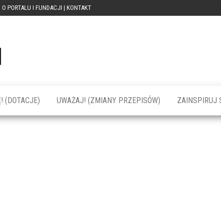
O PORTALU I FUNDACJI | KONTAKT
Portal
dotacja
praca
PRZEkarpacie
kompetencje
kontakty
– dotacje,
wydarzenia,
szkolenia dla
! (DOTACJE)
UWAŻAJ! (ZMIANY PRZEPISÓW)
ZAINSPIRUJ S
firm