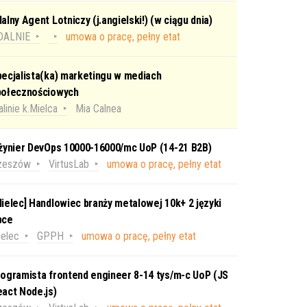
alny Agent Lotniczy (j.angielski!) (w ciągu dnia)
DALNIE
umowa o pracę, pełny etat
ecjalista(ka) marketingu w mediach
połecznościowych
linie k.Mielca
Mia Calnea
nżynier DevOps 10000-16000/mc UoP (14-21 B2B)
zeszów
VirtusLab
umowa o pracę, pełny etat
ielec] Handlowiec branży metalowej 10k+ 2 języki
bce
elec
GPPH
umowa o pracę, pełny etat
ogramista frontend engineer 8-14 tys/m-c UoP (JS
act Node.js)