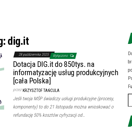
g:
dig.it
Do
28 października 2025
Wyłączono
br
Dotacja DIG.it do 850tys. na
p
informatyzację usług produkcyjnych
Po
[cała Polska]
Fu
przez
KRZYSZTOF TAŃCULA
Sz
Jeśli twoja MŚP świadczy usługi produkcyjne (procesy,
komponenty) to do 21 listopada można wnioskować o
refundację 50% kosztów cyfryzacji od…