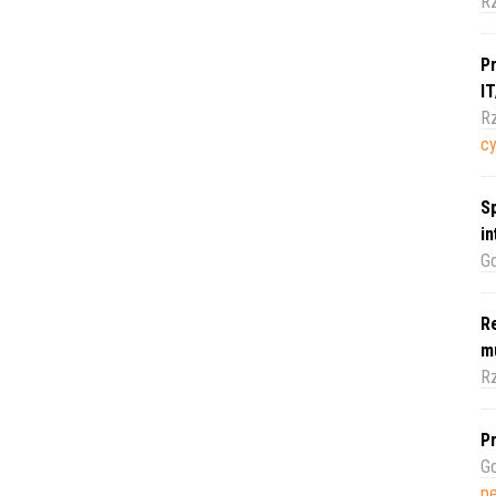
R
Pr
I
Rz
c
Sp
i
Gd
Re
m
Rz
Pr
Gd
pe