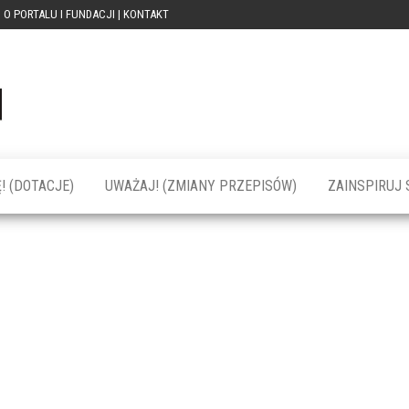
O PORTALU I FUNDACJI | KONTAKT
Portal
dotacja
praca
PRZEkarpacie
kompetencje
kontakty
– dotacje,
wydarzenia,
szkolenia dla
! (DOTACJE)
UWAŻAJ! (ZMIANY PRZEPISÓW)
ZAINSPIRUJ S
firm