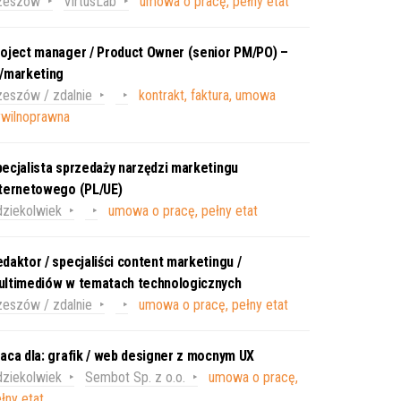
zeszów
VirtusLab
umowa o pracę, pełny etat
oject manager / Product Owner (senior PM/PO) –
T/marketing
eszów / zdalnie
kontrakt, faktura, umowa
ywilnoprawna
ecjalista sprzedaży narzędzi marketingu
nternetowego (PL/UE)
ziekolwiek
umowa o pracę, pełny etat
daktor / specjaliści content marketingu /
ultimediów w tematach technologicznych
eszów / zdalnie
umowa o pracę, pełny etat
aca dla: grafik / web designer z mocnym UX
ziekolwiek
Sembot Sp. z o.o.
umowa o pracę,
łny etat