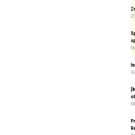
Zd
Z
Sp
s
Ma
I
R
[M
o
Mi
Pr
Re