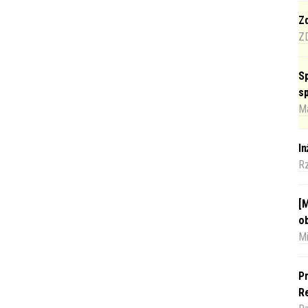
Zd
Z
Sp
s
Ma
I
R
[M
o
Mi
Pr
Re