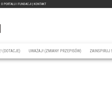
O PORTALU I FUNDACJI | KONTAKT
Portal
dotacja
praca
PRZEkarpacie
kompetencje
kontakty
– dotacje,
wydarzenia,
szkolenia dla
! (DOTACJE)
UWAŻAJ! (ZMIANY PRZEPISÓW)
ZAINSPIRUJ S
firm