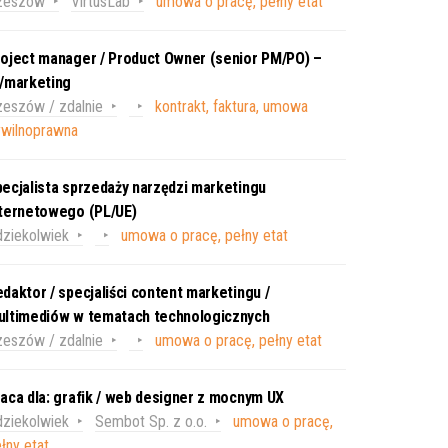
zeszów
VirtusLab
umowa o pracę, pełny etat
oject manager / Product Owner (senior PM/PO) –
T/marketing
eszów / zdalnie
kontrakt, faktura, umowa
ywilnoprawna
ecjalista sprzedaży narzędzi marketingu
nternetowego (PL/UE)
ziekolwiek
umowa o pracę, pełny etat
daktor / specjaliści content marketingu /
ultimediów w tematach technologicznych
eszów / zdalnie
umowa o pracę, pełny etat
aca dla: grafik / web designer z mocnym UX
ziekolwiek
Sembot Sp. z o.o.
umowa o pracę,
łny etat