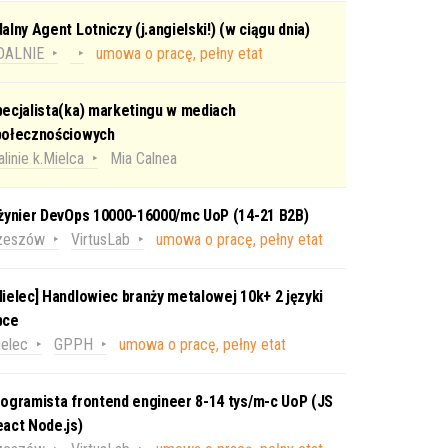
alny Agent Lotniczy (j.angielski!) (w ciągu dnia)
DALNIE
umowa o pracę, pełny etat
ecjalista(ka) marketingu w mediach
połecznościowych
linie k.Mielca
Mia Calnea
nżynier DevOps 10000-16000/mc UoP (14-21 B2B)
zeszów
VirtusLab
umowa o pracę, pełny etat
ielec] Handlowiec branży metalowej 10k+ 2 języki
bce
elec
GPPH
umowa o pracę, pełny etat
ogramista frontend engineer 8-14 tys/m-c UoP (JS
act Node.js)