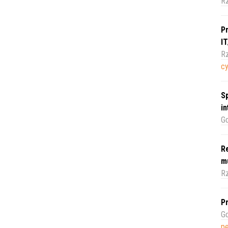
R
Pr
I
Rz
c
Sp
i
Gd
Re
m
Rz
Pr
Gd
pe