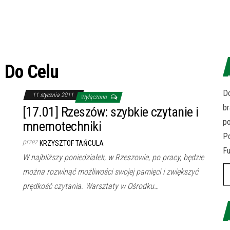
:
Do Celu
Do
11 stycznia 2011
Wyłączono
br
[17.01] Rzeszów: szybkie czytanie i
p
mnemotechniki
Po
przez
KRZYSZTOF TAŃCULA
Fu
W najbliższy poniedziałek, w Rzeszowie, po pracy, będzie
Sz
można rozwinąć możliwości swojej pamięci i zwiększyć
prędkość czytania. Warsztaty w Ośrodku…