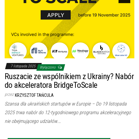
7 listopada 2025
Wyłączono
Ruszacie ze wspólnikiem z Ukrainy? Nabór
do akceleratora BridgeToScale
przez
KRZYSZTOF TAŃCULA
Szansa dla ukraińskich startupów w Europie – Do 19 listopada
2025 trwa nabór do 12-tygodniowego programu akceleracyjnego
nie obejmującego udziałów.…