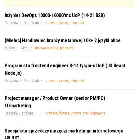
Inżynier DevOps 10000-16000/mc UoP (14-21 B2B)
Rzeszów
VirtusLab
umowa o pracę, pełny etat
[Mielec] Handlowiec branży metalowej 10k+ 2 języki obce
Mielec
GPPH
umowa o pracę, pełny etat
Programista frontend engineer 8-14 tys/m-c UoP (JS React
Node.js)
Rzeszów
VirtusLab
umowa o pracę, pełny etat
Project manager / Product Owner (senior PM/PO) –
IT/marketing
Rzeszów / zdalnie
kontrakt, faktura, umowa cywilnoprawna
Specjalista sprzedaży narzędzi marketingu internetowego
(PL/UE)