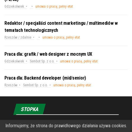
Gdziekolwiek
umowa o pracę, pełny etat
Redaktor / specjaliści content marketingu / multimediów w
tematach technologicznych
Rzeszów / zdalnie
umowa o pracę, pełny etat
Praca dla: grafik / web designer z mocnym UX
Gdziekolwiek
Sembot Sp. z o.o.
umowa o pracę, pełny etat
Praca dla: Backend developer (mid/senior)
Rzeszów
Sembot Sp. z o.o.
umowa o pracę, pełny etat
STOPKA
Informujemy, że strona do prawidłowego działania używa cookies.
O Fundacji PRZEkarpacie