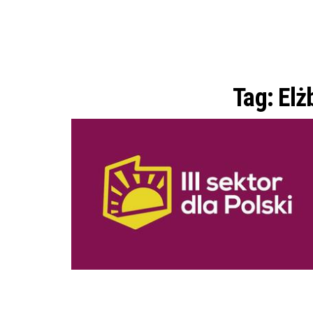
Tag:
Elż