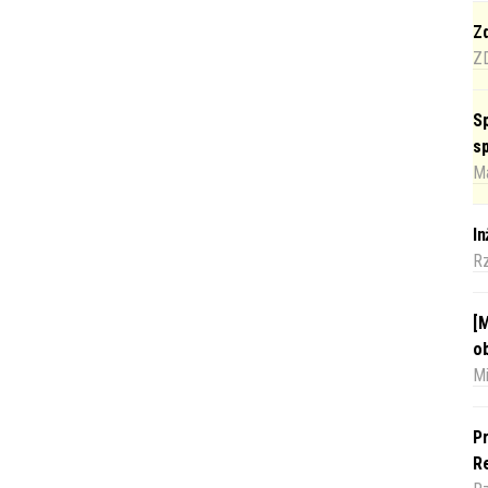
Zd
Z
Sp
s
Ma
I
R
[M
o
Mi
Pr
Re