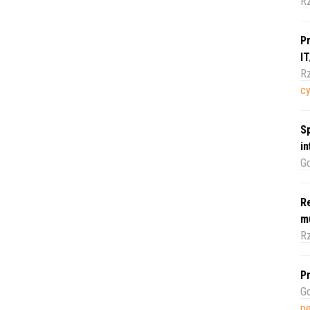
R
Pr
I
Rz
c
Sp
i
Gd
Re
m
Rz
Pr
Gd
pe