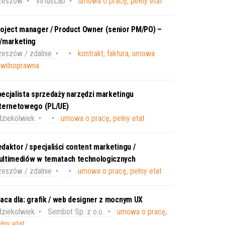
zeszów
VirtusLab
umowa o pracę, pełny etat
oject manager / Product Owner (senior PM/PO) –
T/marketing
eszów / zdalnie
kontrakt, faktura, umowa
ywilnoprawna
ecjalista sprzedaży narzędzi marketingu
nternetowego (PL/UE)
ziekolwiek
umowa o pracę, pełny etat
daktor / specjaliści content marketingu /
ultimediów w tematach technologicznych
eszów / zdalnie
umowa o pracę, pełny etat
aca dla: grafik / web designer z mocnym UX
ziekolwiek
Sembot Sp. z o.o.
umowa o pracę,
łny etat