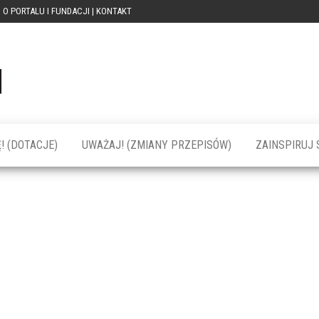
O PORTALU I FUNDACJI | KONTAKT
Portal
dotacja
praca
PRZEkarpacie
kompetencje
kontakty
– dotacje,
wydarzenia,
szkolenia dla
! (DOTACJE)
UWAŻAJ! (ZMIANY PRZEPISÓW)
ZAINSPIRUJ S
firm