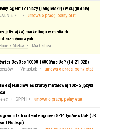
alny Agent Lotniczy (j.angielski!) (w ciągu dnia)
DALNIE
umowa o pracę, pełny etat
ecjalista(ka) marketingu w mediach
połecznościowych
linie k.Mielca
Mia Calnea
nżynier DevOps 10000-16000/mc UoP (14-21 B2B)
zeszów
VirtusLab
umowa o pracę, pełny etat
ielec] Handlowiec branży metalowej 10k+ 2 języki
bce
elec
GPPH
umowa o pracę, pełny etat
ogramista frontend engineer 8-14 tys/m-c UoP (JS
act Node.js)