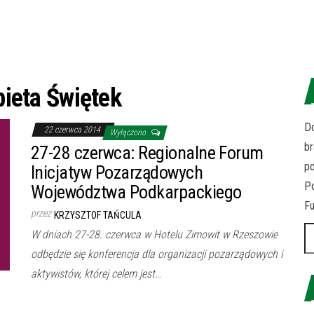
bieta Świętek
Do
22 czerwca 2014
Wyłączono
br
27-28 czerwca: Regionalne Forum
p
Inicjatyw Pozarządowych
Po
Województwa Podkarpackiego
Fu
przez
KRZYSZTOF TAŃCULA
Sz
W dniach 27-28. czerwca w Hotelu Zimowit w Rzeszowie
odbędzie się konferencja dla organizacji pozarządowych i
aktywistów, której celem jest…