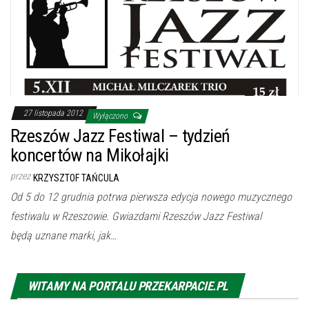
27 listopada 2012
Wyłączono
Rzeszów Jazz Festiwal – tydzień
koncertów na Mikołajki
przez
KRZYSZTOF TAŃCULA
Od 5 do 12 grudnia potrwa pierwsza edycja nowego muzycznego
festiwalu w Rzeszowie. Gwiazdami Rzeszów Jazz Festiwal
będą uznane marki, jak…
WITAMY NA PORTALU PRZEKARPACIE.PL