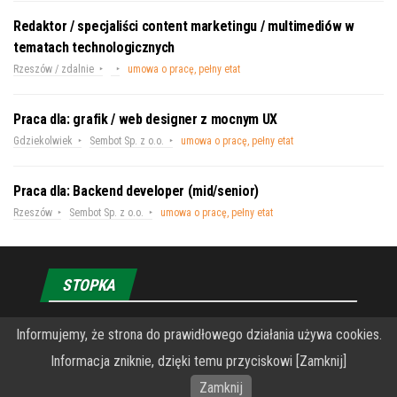
Redaktor / specjaliści content marketingu / multimediów w
tematach technologicznych
Rzeszów / zdalnie
umowa o pracę, pełny etat
Praca dla: grafik / web designer z mocnym UX
Gdziekolwiek
Sembot Sp. z o.o.
umowa o pracę, pełny etat
Praca dla: Backend developer (mid/senior)
Rzeszów
Sembot Sp. z o.o.
umowa o pracę, pełny etat
STOPKA
O Fundacji PRZEkarpacie
Informujemy, że strona do prawidłowego działania używa cookies.
Informacja zniknie, dzięki temu przyciskowi [Zamknij]
Wykonanie portalu – specjaliści stron www WordPress
Zamknij