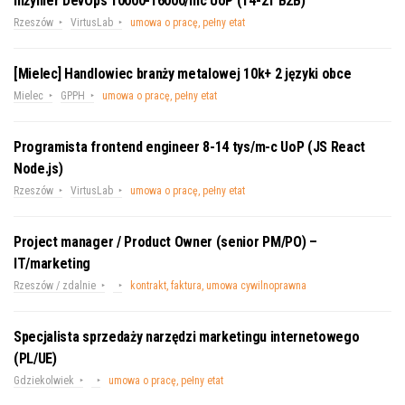
Inżynier DevOps 10000-16000/mc UoP (14-21 B2B)
Rzeszów
VirtusLab
umowa o pracę, pełny etat
[Mielec] Handlowiec branży metalowej 10k+ 2 języki obce
Mielec
GPPH
umowa o pracę, pełny etat
Programista frontend engineer 8-14 tys/m-c UoP (JS React
Node.js)
Rzeszów
VirtusLab
umowa o pracę, pełny etat
Project manager / Product Owner (senior PM/PO) –
IT/marketing
Rzeszów / zdalnie
kontrakt, faktura, umowa cywilnoprawna
Specjalista sprzedaży narzędzi marketingu internetowego
(PL/UE)
Gdziekolwiek
umowa o pracę, pełny etat