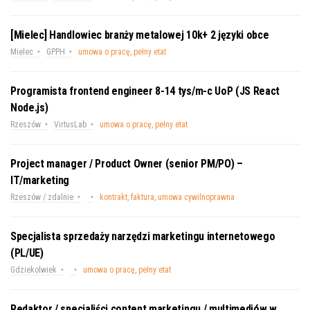
[Mielec] Handlowiec branży metalowej 10k+ 2 języki obce
Mielec
GPPH
umowa o pracę, pełny etat
Programista frontend engineer 8-14 tys/m-c UoP (JS React
Node.js)
Rzeszów
VirtusLab
umowa o pracę, pełny etat
Project manager / Product Owner (senior PM/PO) –
IT/marketing
Rzeszów / zdalnie
kontrakt, faktura, umowa cywilnoprawna
Specjalista sprzedaży narzędzi marketingu internetowego
(PL/UE)
Gdziekolwiek
umowa o pracę, pełny etat
Redaktor / specjaliści content marketingu / multimediów w