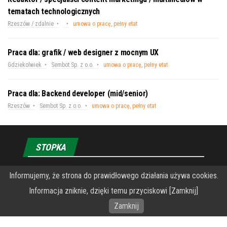
tematach technologicznych
Rzeszów / zdalnie
umowa o pracę, pełny etat
Praca dla: grafik / web designer z mocnym UX
Gdziekolwiek
Sembot Sp. z o.o.
umowa o pracę, pełny etat
Praca dla: Backend developer (mid/senior)
Rzeszów
Sembot Sp. z o.o.
umowa o pracę, pełny etat
STOPKA
O Fundacji PRZEkarpacie
Informujemy, że strona do prawidłowego działania używa cookies.
Informacja zniknie, dzięki temu przyciskowi [Zamknij]
Wykonanie portalu – specjaliści stron www WordPress
Zamknij