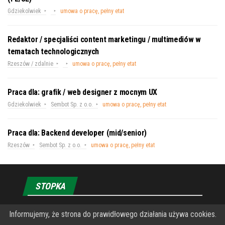
Gdziekolwiek
umowa o pracę, pełny etat
Redaktor / specjaliści content marketingu / multimediów w
tematach technologicznych
Rzeszów / zdalnie
umowa o pracę, pełny etat
Praca dla: grafik / web designer z mocnym UX
Gdziekolwiek
Sembot Sp. z o.o.
umowa o pracę, pełny etat
Praca dla: Backend developer (mid/senior)
Rzeszów
Sembot Sp. z o.o.
umowa o pracę, pełny etat
STOPKA
Informujemy, że strona do prawidłowego działania używa cookies.
O Fundacji PRZEkarpacie