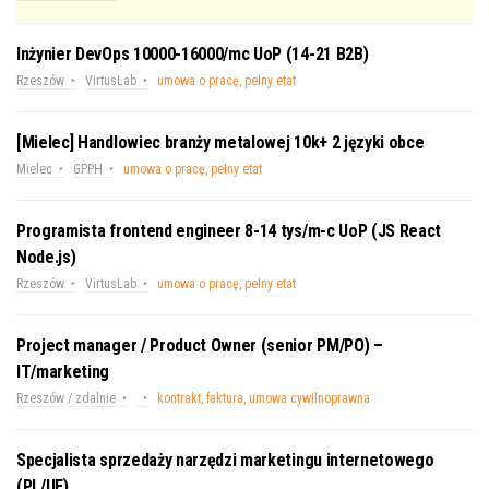
Inżynier DevOps 10000-16000/mc UoP (14-21 B2B)
Rzeszów
VirtusLab
umowa o pracę, pełny etat
[Mielec] Handlowiec branży metalowej 10k+ 2 języki obce
Mielec
GPPH
umowa o pracę, pełny etat
Programista frontend engineer 8-14 tys/m-c UoP (JS React
Node.js)
Rzeszów
VirtusLab
umowa o pracę, pełny etat
Project manager / Product Owner (senior PM/PO) –
IT/marketing
Rzeszów / zdalnie
kontrakt, faktura, umowa cywilnoprawna
Specjalista sprzedaży narzędzi marketingu internetowego
(PL/UE)