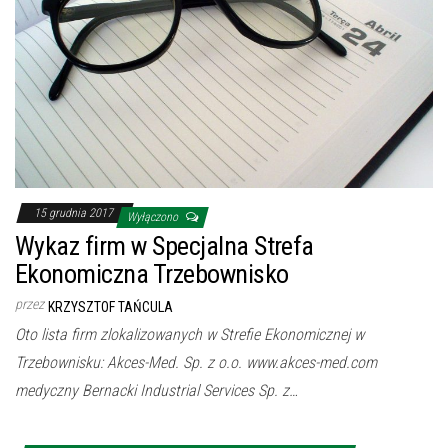
15 grudnia 2017
Wyłączono
Wykaz firm w Specjalna Strefa
Ekonomiczna Trzebownisko
przez
KRZYSZTOF TAŃCULA
Oto lista firm zlokalizowanych w Strefie Ekonomicznej w
Trzebownisku: Akces-Med. Sp. z o.o. www.akces-med.com
medyczny Bernacki Industrial Services Sp. z…