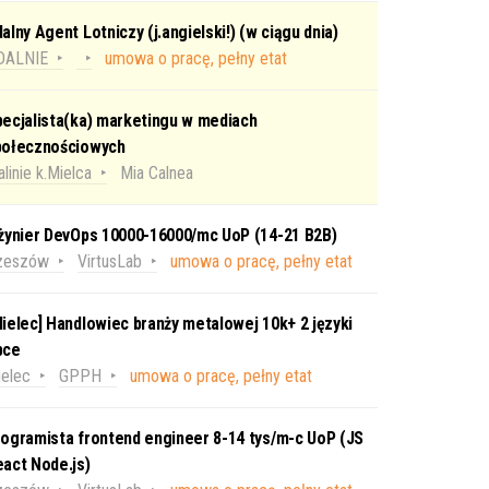
alny Agent Lotniczy (j.angielski!) (w ciągu dnia)
DALNIE
umowa o pracę, pełny etat
ecjalista(ka) marketingu w mediach
połecznościowych
linie k.Mielca
Mia Calnea
nżynier DevOps 10000-16000/mc UoP (14-21 B2B)
zeszów
VirtusLab
umowa o pracę, pełny etat
ielec] Handlowiec branży metalowej 10k+ 2 języki
bce
elec
GPPH
umowa o pracę, pełny etat
ogramista frontend engineer 8-14 tys/m-c UoP (JS
act Node.js)