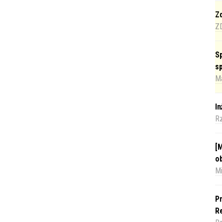
Zd
Z
Sp
s
Ma
I
R
[M
o
Mi
Pr
Re