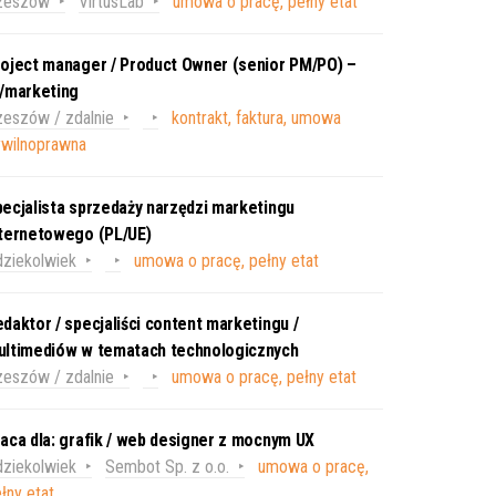
zeszów
VirtusLab
umowa o pracę, pełny etat
oject manager / Product Owner (senior PM/PO) –
T/marketing
eszów / zdalnie
kontrakt, faktura, umowa
ywilnoprawna
ecjalista sprzedaży narzędzi marketingu
nternetowego (PL/UE)
ziekolwiek
umowa o pracę, pełny etat
daktor / specjaliści content marketingu /
ultimediów w tematach technologicznych
eszów / zdalnie
umowa o pracę, pełny etat
aca dla: grafik / web designer z mocnym UX
ziekolwiek
Sembot Sp. z o.o.
umowa o pracę,
łny etat