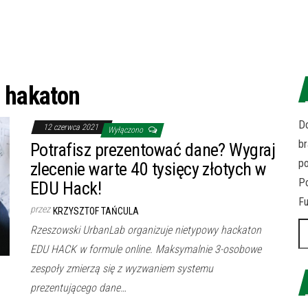
:
hakaton
Do
12 czerwca 2021
Wyłączono
br
Potrafisz prezentować dane? Wygraj
p
zlecenie warte 40 tysięcy złotych w
Po
EDU Hack!
Fu
przez
KRZYSZTOF TAŃCULA
Sz
Rzeszowski UrbanLab organizuje nietypowy hackaton
EDU HACK w formule online. Maksymalnie 3-osobowe
zespoły zmierzą się z wyzwaniem systemu
prezentującego dane…