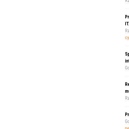
R
Pr
I
Rz
c
Sp
i
Gd
Re
m
Rz
Pr
Gd
pe