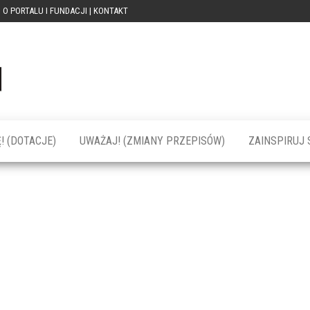
O PORTALU I FUNDACJI | KONTAKT
Portal
dotacja
praca
PRZEkarpacie
kompetencje
kontakty
– dotacje,
wydarzenia,
szkolenia dla
! (DOTACJE)
UWAŻAJ! (ZMIANY PRZEPISÓW)
ZAINSPIRUJ S
firm