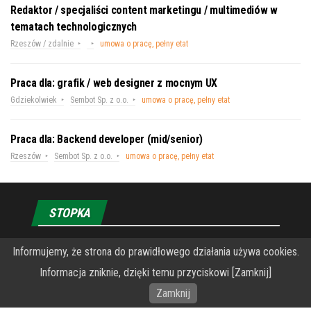
Redaktor / specjaliści content marketingu / multimediów w
tematach technologicznych
Rzeszów / zdalnie
umowa o pracę, pełny etat
Praca dla: grafik / web designer z mocnym UX
Gdziekolwiek
Sembot Sp. z o.o.
umowa o pracę, pełny etat
Praca dla: Backend developer (mid/senior)
Rzeszów
Sembot Sp. z o.o.
umowa o pracę, pełny etat
STOPKA
O Fundacji PRZEkarpacie
Informujemy, że strona do prawidłowego działania używa cookies.
Informacja zniknie, dzięki temu przyciskowi [Zamknij]
Wykonanie portalu – specjaliści stron www WordPress
Zamknij