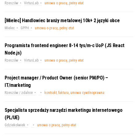
Rzeszów
VirtusLab
umowa o pracę, pełny etat
[Mielec] Handlowiec branży metalowej 10k+ 2 języki obce
Mielec
GPPH
umowa o pracę, pełny etat
Programista frontend engineer 8-14 tys/m-c UoP (JS React
Node.js)
Rzeszów
VirtusLab
umowa o pracę, pełny etat
Project manager / Product Owner (senior PM/PO) –
IT/marketing
Rzeszów / zdalnie
kontrakt, faktura, umowa cywilnoprawna
Specjalista sprzedaży narzędzi marketingu internetowego
(PL/UE)
Gdziekolwiek
umowa o pracę, pełny etat