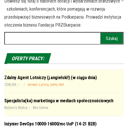
Dowiesz się tutaj o naborach dotacji i wydarzeniach branżowych –
szkoleniach, konferencjach, które pomagają w rozwoju
przedsięwzięć biznesowych na Podkarpaciu. Prowadzi instytucja
otoczenia biznesu Fundacja PRZEkarpacie.
Szukaj:
OFERTY PRACY:
Zdalny Agent Lotniczy (j.angielski!) (w ciągu dnia)
ZDALNIE
umowa o pracę, pełny etat
Specjalista(ka) marketingu w mediach społecznościowych
Malinie k.Mielca
Mia Calnea
Inżynier DevOps 10000-16000/mc UoP (14-21 B2B)