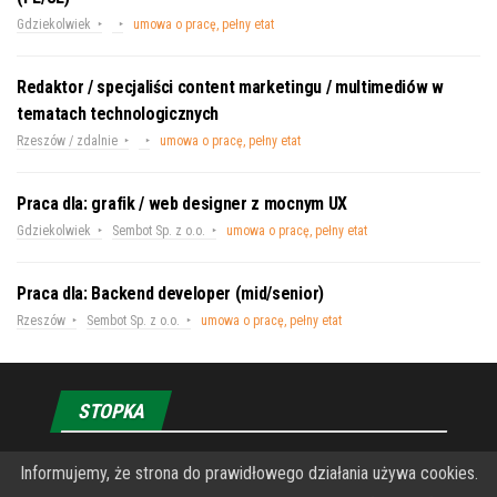
Gdziekolwiek
umowa o pracę, pełny etat
Redaktor / specjaliści content marketingu / multimediów w
tematach technologicznych
Rzeszów / zdalnie
umowa o pracę, pełny etat
Praca dla: grafik / web designer z mocnym UX
Gdziekolwiek
Sembot Sp. z o.o.
umowa o pracę, pełny etat
Praca dla: Backend developer (mid/senior)
Rzeszów
Sembot Sp. z o.o.
umowa o pracę, pełny etat
STOPKA
Informujemy, że strona do prawidłowego działania używa cookies.
O Fundacji PRZEkarpacie