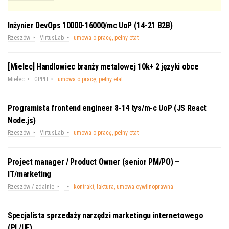
Inżynier DevOps 10000-16000/mc UoP (14-21 B2B)
Rzeszów
VirtusLab
umowa o pracę, pełny etat
[Mielec] Handlowiec branży metalowej 10k+ 2 języki obce
Mielec
GPPH
umowa o pracę, pełny etat
Programista frontend engineer 8-14 tys/m-c UoP (JS React
Node.js)
Rzeszów
VirtusLab
umowa o pracę, pełny etat
Project manager / Product Owner (senior PM/PO) –
IT/marketing
Rzeszów / zdalnie
kontrakt, faktura, umowa cywilnoprawna
Specjalista sprzedaży narzędzi marketingu internetowego
(PL/UE)