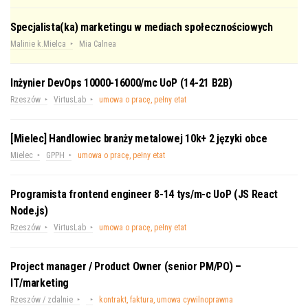
Specjalista(ka) marketingu w mediach społecznościowych
Malinie k.Mielca
Mia Calnea
Inżynier DevOps 10000-16000/mc UoP (14-21 B2B)
Rzeszów
VirtusLab
umowa o pracę, pełny etat
[Mielec] Handlowiec branży metalowej 10k+ 2 języki obce
Mielec
GPPH
umowa o pracę, pełny etat
Programista frontend engineer 8-14 tys/m-c UoP (JS React
Node.js)
Rzeszów
VirtusLab
umowa o pracę, pełny etat
Project manager / Product Owner (senior PM/PO) –
IT/marketing
Rzeszów / zdalnie
kontrakt, faktura, umowa cywilnoprawna