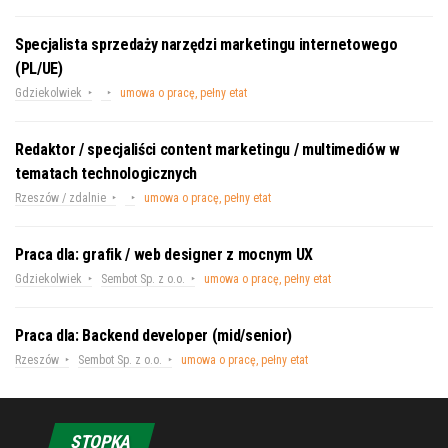
Specjalista sprzedaży narzędzi marketingu internetowego
(PL/UE)
Gdziekolwiek
umowa o pracę, pełny etat
Redaktor / specjaliści content marketingu / multimediów w
tematach technologicznych
Rzeszów / zdalnie
umowa o pracę, pełny etat
Praca dla: grafik / web designer z mocnym UX
Gdziekolwiek
Sembot Sp. z o.o.
umowa o pracę, pełny etat
Praca dla: Backend developer (mid/senior)
Rzeszów
Sembot Sp. z o.o.
umowa o pracę, pełny etat
STOPKA