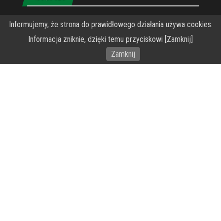
O Fundacji PRZEkarpacie
Informujemy, że strona do prawidłowego działania używa cookies.
Informacja zniknie, dzięki temu przyciskowi [Zamknij]
Wykonanie portalu – specjaliści stron www WordPress
Zamknij