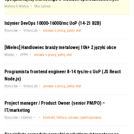
Malinie k.Mielca
Mia Calnea
Inżynier DevOps 10000-16000/mc UoP (14-21 B2B)
Rzeszów
VirtusLab
umowa o pracę, pełny etat
[Mielec] Handlowiec branży metalowej 10k+ 2 języki obce
Mielec
GPPH
umowa o pracę, pełny etat
Programista frontend engineer 8-14 tys/m-c UoP (JS React
Node.js)
Rzeszów
VirtusLab
umowa o pracę, pełny etat
Project manager / Product Owner (senior PM/PO) –
IT/marketing
Rzeszów / zdalnie
kontrakt, faktura, umowa cywilnoprawna