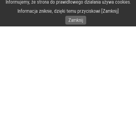
Informujemy, że strona do prawidłowego działania używa cookies.
O Fundacji PRZEkarpacie
Informacja zniknie, dzięki temu przyciskowi [Zamknij]
Wykonanie portalu – specjaliści stron www WordPress
Zamknij