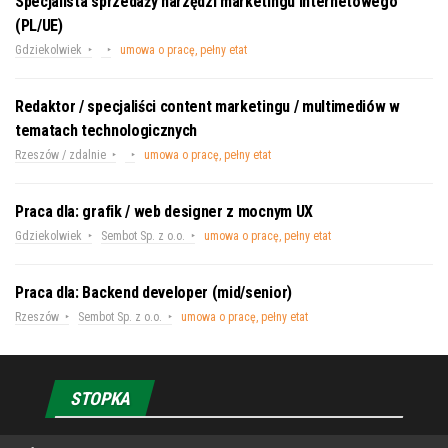
Specjalista sprzedaży narzędzi marketingu internetowego
(PL/UE)
Gdziekolwiek
umowa o pracę, pełny etat
Redaktor / specjaliści content marketingu / multimediów w
tematach technologicznych
Rzeszów / zdalnie
umowa o pracę, pełny etat
Praca dla: grafik / web designer z mocnym UX
Gdziekolwiek
Sembot Sp. z o.o.
umowa o pracę, pełny etat
Praca dla: Backend developer (mid/senior)
Rzeszów
Sembot Sp. z o.o.
umowa o pracę, pełny etat
STOPKA