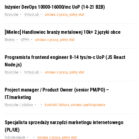
Inżynier DevOps 10000-16000/mc UoP (14-21 B2B)
Rzeszów
VirtusLab
umowa o pracę, pełny etat
[Mielec] Handlowiec branży metalowej 10k+ 2 języki obce
Mielec
GPPH
umowa o pracę, pełny etat
Programista frontend engineer 8-14 tys/m-c UoP (JS React
Node.js)
Rzeszów
VirtusLab
umowa o pracę, pełny etat
Project manager / Product Owner (senior PM/PO) –
IT/marketing
Rzeszów / zdalnie
kontrakt, faktura, umowa cywilnoprawna
Specjalista sprzedaży narzędzi marketingu internetowego
(PL/UE)
Gdziekolwiek
umowa o pracę, pełny etat