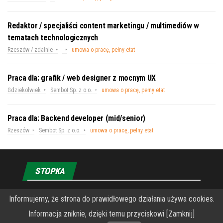
Redaktor / specjaliści content marketingu / multimediów w
tematach technologicznych
Rzeszów / zdalnie
umowa o pracę, pełny etat
Praca dla: grafik / web designer z mocnym UX
Gdziekolwiek
Sembot Sp. z o.o.
umowa o pracę, pełny etat
Praca dla: Backend developer (mid/senior)
Rzeszów
Sembot Sp. z o.o.
umowa o pracę, pełny etat
STOPKA
Informujemy, że strona do prawidłowego działania używa cookies.
O Fundacji PRZEkarpacie
Informacja zniknie, dzięki temu przyciskowi [Zamknij]
Wykonanie portalu – specjaliści stron www WordPress