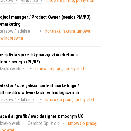
zeszów
VirtusLab
umowa o pracę, pełny etat
oject manager / Product Owner (senior PM/PO) –
T/marketing
eszów / zdalnie
kontrakt, faktura, umowa
ywilnoprawna
ecjalista sprzedaży narzędzi marketingu
nternetowego (PL/UE)
ziekolwiek
umowa o pracę, pełny etat
daktor / specjaliści content marketingu /
ultimediów w tematach technologicznych
eszów / zdalnie
umowa o pracę, pełny etat
aca dla: grafik / web designer z mocnym UX
ziekolwiek
Sembot Sp. z o.o.
umowa o pracę,
łny etat