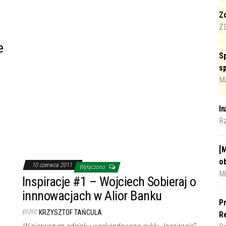
Zd
Z
e
Sp
s
Ma
I
R
[M
o
10 czerwca 2011
Wyłączono
Mi
Inspiracje #1 – Wojciech Sobieraj o
innnowacjach w Alior Banku
Pr
przez
KRZYSZTOF TAŃCULA
Re