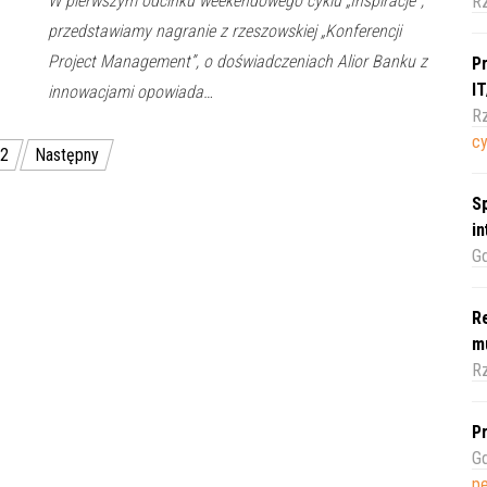
W pierwszym odcinku weekendowego cyklu „Inspiracje”,
R
przedstawiamy nagranie z rzeszowskiej „Konferencji
Project Management”, o doświadczeniach Alior Banku z
Pr
I
innowacjami opowiada…
Rz
c
2
Następny
Sp
i
Gd
Re
m
Rz
Pr
Gd
pe