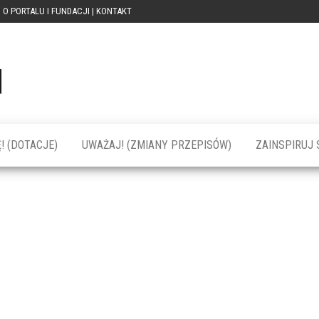
O PORTALU I FUNDACJI | KONTAKT
Portal
dotacja
praca
PRZEkarpacie
kompetencje
kontakty
– dotacje,
wydarzenia,
szkolenia dla
! (DOTACJE)
UWAŻAJ! (ZMIANY PRZEPISÓW)
ZAINSPIRUJ S
firm