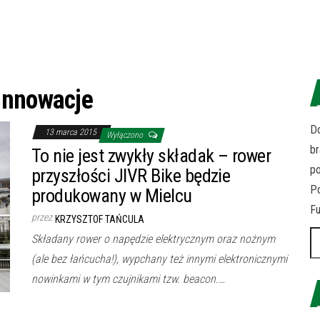
innowacje
Do
13 marca 2015
Wyłączono
br
To nie jest zwykły składak – rower
p
przyszłości JIVR Bike będzie
Po
produkowany w Mielcu
Fu
przez
KRZYSZTOF TAŃCULA
Sz
Składany rower o napędzie elektrycznym oraz nożnym
(ale bez łańcucha!), wypchany też innymi elektronicznymi
nowinkami w tym czujnikami tzw. beacon.…