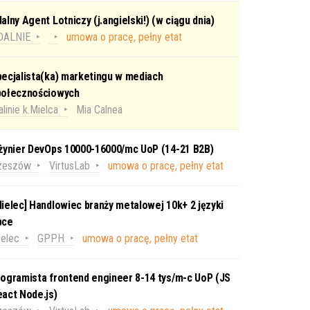
alny Agent Lotniczy (j.angielski!) (w ciągu dnia)
DALNIE
umowa o pracę, pełny etat
ecjalista(ka) marketingu w mediach
połecznościowych
linie k.Mielca
Mia Calnea
nżynier DevOps 10000-16000/mc UoP (14-21 B2B)
zeszów
VirtusLab
umowa o pracę, pełny etat
ielec] Handlowiec branży metalowej 10k+ 2 języki
bce
elec
GPPH
umowa o pracę, pełny etat
ogramista frontend engineer 8-14 tys/m-c UoP (JS
act Node.js)