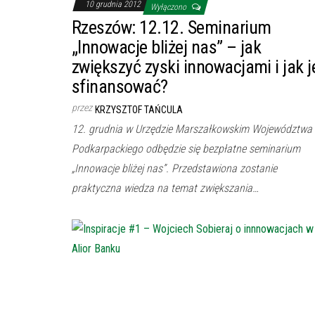
10 grudnia 2012
Wyłączono
Rzeszów: 12.12. Seminarium
„Innowacje bliżej nas” – jak
zwiększyć zyski innowacjami i jak j
sfinansować?
przez
KRZYSZTOF TAŃCULA
12. grudnia w Urzędzie Marszałkowskim Województwa
Podkarpackiego odbędzie się bezpłatne seminarium
„Innowacje bliżej nas”. Przedstawiona zostanie
praktyczna wiedza na temat zwiększania…