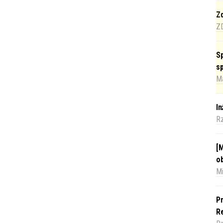
Zd
Z
Sp
s
Ma
I
R
[M
o
Mi
Pr
Re