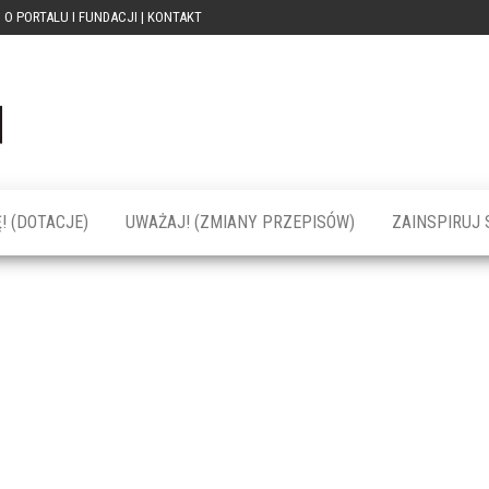
O PORTALU I FUNDACJI | KONTAKT
Portal
dotacja
praca
PRZEkarpacie
kompetencje
kontakty
– dotacje,
wydarzenia,
szkolenia dla
! (DOTACJE)
UWAŻAJ! (ZMIANY PRZEPISÓW)
ZAINSPIRUJ S
firm