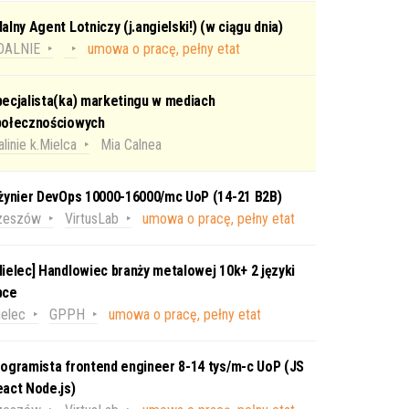
alny Agent Lotniczy (j.angielski!) (w ciągu dnia)
DALNIE
umowa o pracę, pełny etat
ecjalista(ka) marketingu w mediach
połecznościowych
linie k.Mielca
Mia Calnea
nżynier DevOps 10000-16000/mc UoP (14-21 B2B)
zeszów
VirtusLab
umowa o pracę, pełny etat
ielec] Handlowiec branży metalowej 10k+ 2 języki
bce
elec
GPPH
umowa o pracę, pełny etat
ogramista frontend engineer 8-14 tys/m-c UoP (JS
act Node.js)