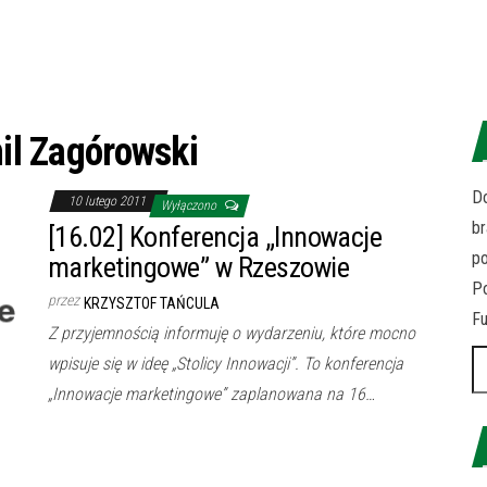
il Zagórowski
Do
10 lutego 2011
Wyłączono
br
[16.02] Konferencja „Innowacje
p
marketingowe” w Rzeszowie
Po
przez
KRZYSZTOF TAŃCULA
Fu
Z przyjemnością informuję o wydarzeniu, które mocno
Sz
wpisuje się w ideę „Stolicy Innowacji”. To konferencja
„Innowacje marketingowe” zaplanowana na 16…