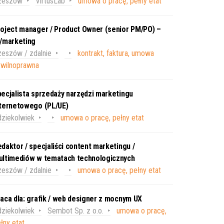
zeszów
VirtusLab
umowa o pracę, pełny etat
oject manager / Product Owner (senior PM/PO) –
T/marketing
eszów / zdalnie
kontrakt, faktura, umowa
ywilnoprawna
ecjalista sprzedaży narzędzi marketingu
nternetowego (PL/UE)
ziekolwiek
umowa o pracę, pełny etat
daktor / specjaliści content marketingu /
ultimediów w tematach technologicznych
eszów / zdalnie
umowa o pracę, pełny etat
aca dla: grafik / web designer z mocnym UX
ziekolwiek
Sembot Sp. z o.o.
umowa o pracę,
łny etat