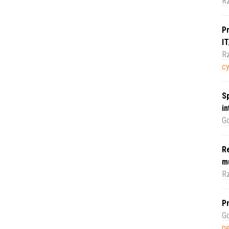
R
Pr
I
Rz
c
Sp
i
Gd
Re
m
Rz
Pr
Gd
pe