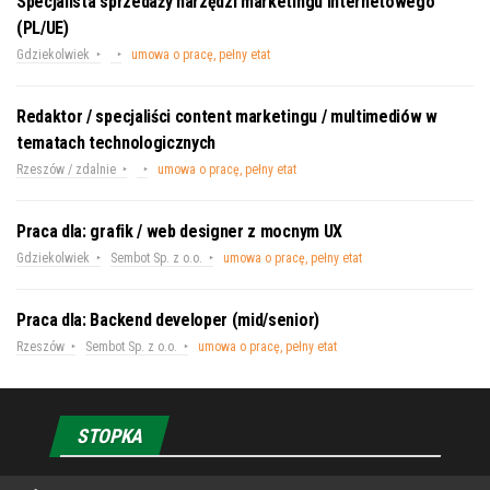
Specjalista sprzedaży narzędzi marketingu internetowego
(PL/UE)
Gdziekolwiek
umowa o pracę, pełny etat
Redaktor / specjaliści content marketingu / multimediów w
tematach technologicznych
Rzeszów / zdalnie
umowa o pracę, pełny etat
Praca dla: grafik / web designer z mocnym UX
Gdziekolwiek
Sembot Sp. z o.o.
umowa o pracę, pełny etat
Praca dla: Backend developer (mid/senior)
Rzeszów
Sembot Sp. z o.o.
umowa o pracę, pełny etat
STOPKA