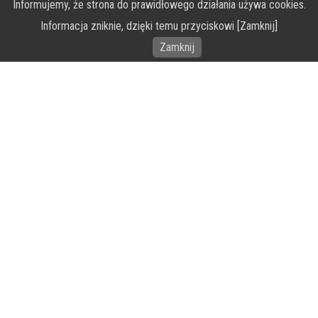
Informujemy, że strona do prawidłowego działania używa cookies.
O Fundacji PRZEkarpacie
Informacja zniknie, dzięki temu przyciskowi [Zamknij]
Wykonanie portalu – specjaliści stron www WordPress
Zamknij