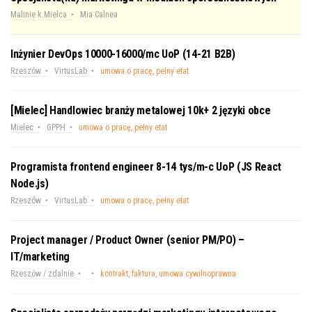
Malinie k.Mielca
Mia Calnea
Inżynier DevOps 10000-16000/mc UoP (14-21 B2B)
Rzeszów
VirtusLab
umowa o pracę, pełny etat
[Mielec] Handlowiec branży metalowej 10k+ 2 języki obce
Mielec
GPPH
umowa o pracę, pełny etat
Programista frontend engineer 8-14 tys/m-c UoP (JS React
Node.js)
Rzeszów
VirtusLab
umowa o pracę, pełny etat
Project manager / Product Owner (senior PM/PO) –
IT/marketing
Rzeszów / zdalnie
kontrakt, faktura, umowa cywilnoprawna