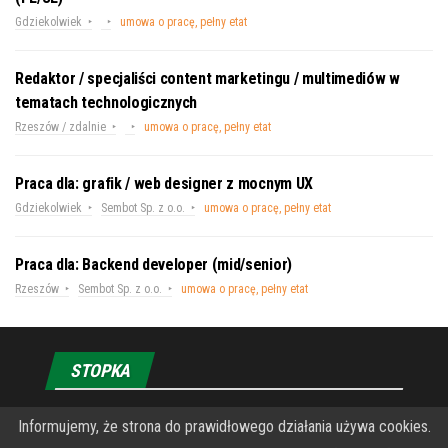
Gdziekolwiek
umowa o pracę, pełny etat
Redaktor / specjaliści content marketingu / multimediów w
tematach technologicznych
Rzeszów / zdalnie
umowa o pracę, pełny etat
Praca dla: grafik / web designer z mocnym UX
Gdziekolwiek
Sembot Sp. z o.o.
umowa o pracę, pełny etat
Praca dla: Backend developer (mid/senior)
Rzeszów
Sembot Sp. z o.o.
umowa o pracę, pełny etat
STOPKA
Informujemy, że strona do prawidłowego działania używa cookies.
O Fundacji PRZEkarpacie