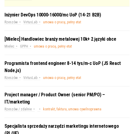
Inżynier DevOps 10000-16000/mc UoP (14-21 B2B)
Rzeszów
VirtusLab
umowa o pracę, pełny etat
[Mielec] Handlowiec branży metalowej 10k+ 2 języki obce
Mielec
GPPH
umowa o pracę, pełny etat
Programista frontend engineer 8-14 tys/m-c UoP (JS React
Node.js)
Rzeszów
VirtusLab
umowa o pracę, pełny etat
Project manager / Product Owner (senior PM/PO) –
IT/marketing
Rzeszów / zdalnie
kontrakt, faktura, umowa cywilnoprawna
Specjalista sprzedaży narzędzi marketingu internetowego
(PL/UE)