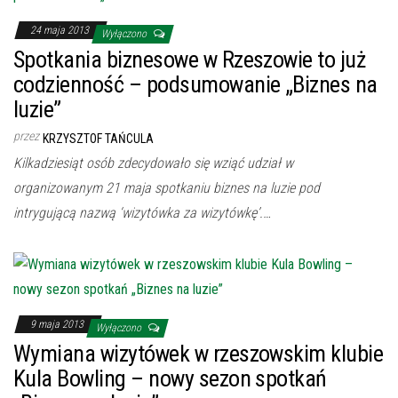
24 maja 2013
Wyłączono
Spotkania biznesowe w Rzeszowie to już
codzienność – podsumowanie „Biznes na
luzie”
przez
KRZYSZTOF TAŃCULA
Kilkadziesiąt osób zdecydowało się wziąć udział w
organizowanym 21 maja spotkaniu biznes na luzie pod
intrygującą nazwą ‘wizytówka za wizytówkę’.…
9 maja 2013
Wyłączono
Wymiana wizytówek w rzeszowskim klubie
Kula Bowling – nowy sezon spotkań