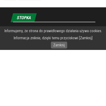
STOPKA
Informujemy, że strona do prawidłowego działania używa cookies.
O Fundacji PRZEkarpacie
Informacja zniknie, dzięki temu przyciskowi [Zamknij]
Wykonanie portalu – specjaliści stron www WordPress
Zamknij