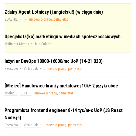
Zdalny Agent Lotniczy (j.angielski!) (w ciągu dnia)
ZDALNIE
umowa o pracę, pełny etat
Specjalista(ka) marketingu w mediach społecznościowych
Malinie k.Mielca
Mia Calnea
Inżynier DevOps 10000-16000/mc UoP (14-21 B2B)
Rzeszów
VirtusLab
umowa o pracę, pełny etat
[Mielec] Handlowiec branży metalowej 10k+ 2 języki obce
Mielec
GPPH
umowa o pracę, pełny etat
Programista frontend engineer 8-14 tys/m-c UoP (JS React
Node.js)
Rzeszów
VirtusLab
umowa o pracę, pełny etat