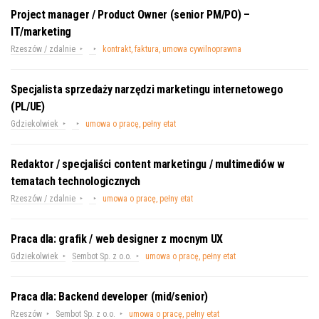
Project manager / Product Owner (senior PM/PO) –
IT/marketing
Rzeszów / zdalnie
kontrakt, faktura, umowa cywilnoprawna
Specjalista sprzedaży narzędzi marketingu internetowego
(PL/UE)
Gdziekolwiek
umowa o pracę, pełny etat
Redaktor / specjaliści content marketingu / multimediów w
tematach technologicznych
Rzeszów / zdalnie
umowa o pracę, pełny etat
Praca dla: grafik / web designer z mocnym UX
Gdziekolwiek
Sembot Sp. z o.o.
umowa o pracę, pełny etat
Praca dla: Backend developer (mid/senior)
Rzeszów
Sembot Sp. z o.o.
umowa o pracę, pełny etat