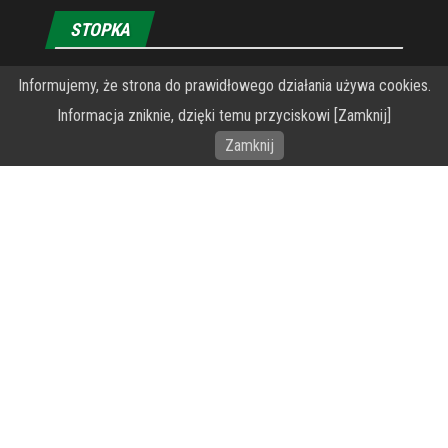
STOPKA
Informujemy, że strona do prawidłowego działania używa cookies.
O Fundacji PRZEkarpacie
Informacja zniknie, dzięki temu przyciskowi [Zamknij]
Wykonanie portalu – specjaliści stron www WordPress
Zamknij