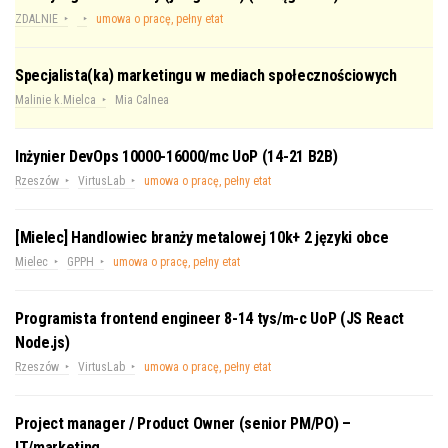
ZDALNIE
umowa o pracę, pełny etat
Specjalista(ka) marketingu w mediach społecznościowych
Malinie k.Mielca
Mia Calnea
Inżynier DevOps 10000-16000/mc UoP (14-21 B2B)
Rzeszów
VirtusLab
umowa o pracę, pełny etat
[Mielec] Handlowiec branży metalowej 10k+ 2 języki obce
Mielec
GPPH
umowa o pracę, pełny etat
Programista frontend engineer 8-14 tys/m-c UoP (JS React
Node.js)
Rzeszów
VirtusLab
umowa o pracę, pełny etat
Project manager / Product Owner (senior PM/PO) –
IT/marketing