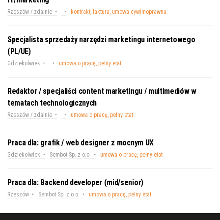
Rzeszów / zdalnie
kontrakt, faktura, umowa cywilnoprawna
Specjalista sprzedaży narzędzi marketingu internetowego
(PL/UE)
Gdziekolwiek
umowa o pracę, pełny etat
Redaktor / specjaliści content marketingu / multimediów w
tematach technologicznych
Rzeszów / zdalnie
umowa o pracę, pełny etat
Praca dla: grafik / web designer z mocnym UX
Gdziekolwiek
Sembot Sp. z o.o.
umowa o pracę, pełny etat
Praca dla: Backend developer (mid/senior)
Rzeszów
Sembot Sp. z o.o.
umowa o pracę, pełny etat