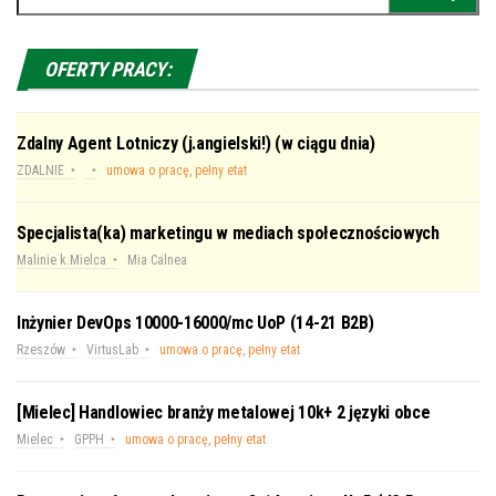
OFERTY PRACY:
Zdalny Agent Lotniczy (j.angielski!) (w ciągu dnia)
ZDALNIE
umowa o pracę, pełny etat
Specjalista(ka) marketingu w mediach społecznościowych
Malinie k.Mielca
Mia Calnea
Inżynier DevOps 10000-16000/mc UoP (14-21 B2B)
Rzeszów
VirtusLab
umowa o pracę, pełny etat
[Mielec] Handlowiec branży metalowej 10k+ 2 języki obce
Mielec
GPPH
umowa o pracę, pełny etat