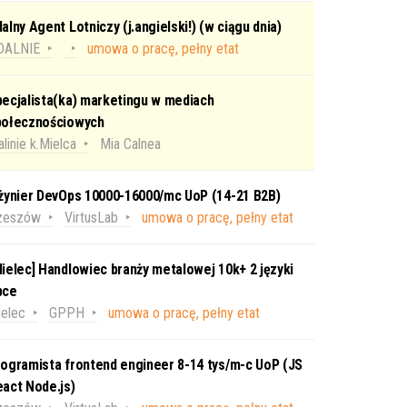
alny Agent Lotniczy (j.angielski!) (w ciągu dnia)
DALNIE
umowa o pracę, pełny etat
ecjalista(ka) marketingu w mediach
połecznościowych
linie k.Mielca
Mia Calnea
nżynier DevOps 10000-16000/mc UoP (14-21 B2B)
zeszów
VirtusLab
umowa o pracę, pełny etat
ielec] Handlowiec branży metalowej 10k+ 2 języki
bce
elec
GPPH
umowa o pracę, pełny etat
ogramista frontend engineer 8-14 tys/m-c UoP (JS
act Node.js)