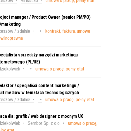
zeszów
VirtusLab
umowa o pracę, pełny etat
oject manager / Product Owner (senior PM/PO) –
T/marketing
eszów / zdalnie
kontrakt, faktura, umowa
ywilnoprawna
ecjalista sprzedaży narzędzi marketingu
nternetowego (PL/UE)
ziekolwiek
umowa o pracę, pełny etat
daktor / specjaliści content marketingu /
ultimediów w tematach technologicznych
eszów / zdalnie
umowa o pracę, pełny etat
aca dla: grafik / web designer z mocnym UX
ziekolwiek
Sembot Sp. z o.o.
umowa o pracę,
łny etat