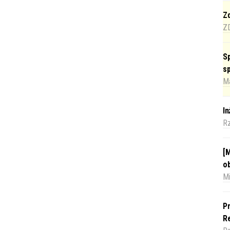
Zd
Z
Sp
s
Ma
I
R
[M
o
Mi
Pr
Re