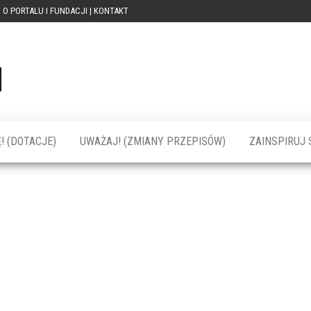
O PORTALU I FUNDACJI | KONTAKT
Portal
dotacja
praca
PRZEkarpacie
kompetencje
kontakty
– dotacje,
wydarzenia,
szkolenia dla
! (DOTACJE)
UWAŻAJ! (ZMIANY PRZEPISÓW)
ZAINSPIRUJ S
firm