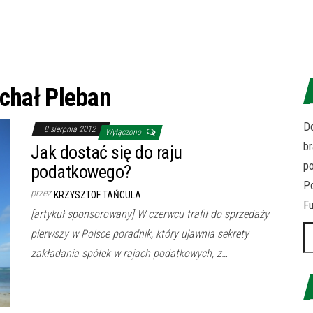
chał Pleban
Do
8 sierpnia 2012
Wyłączono
br
Jak dostać się do raju
p
podatkowego?
Po
przez
KRZYSZTOF TAŃCULA
Fu
[artykuł sponsorowany] W czerwcu trafił do sprzedaży
Sz
pierwszy w Polsce poradnik, który ujawnia sekrety
zakładania spółek w rajach podatkowych, z…