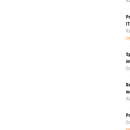
R
Pr
I
Rz
c
Sp
i
Gd
Re
m
Rz
Pr
Gd
pe