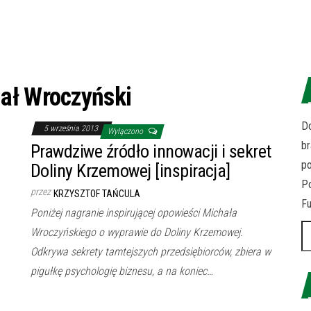
ał Wroczyński
Do
5 września 2013
Wyłączono
br
Prawdziwe źródło innowacji i sekret
p
Doliny Krzemowej [inspiracja]
Po
przez
KRZYSZTOF TAŃCULA
Fu
Poniżej nagranie inspirującej opowieści Michała
Sz
Wroczyńskiego o wyprawie do Doliny Krzemowej.
Odkrywa sekrety tamtejszych przedsiębiorców, zbiera w
pigułkę psychologię biznesu, a na koniec…