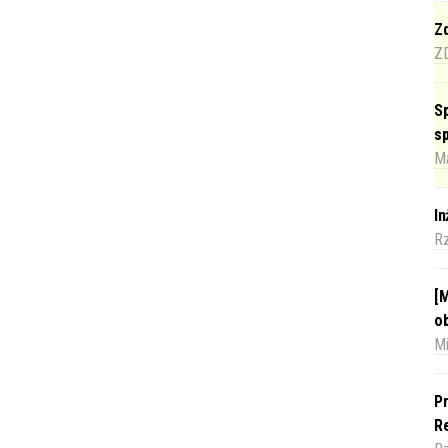
Zd
Z
Sp
s
Ma
I
R
[M
o
Mi
Pr
Re