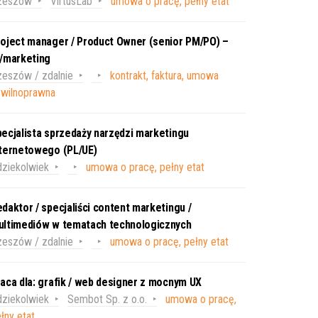
zeszów
VirtusLab
umowa o pracę, pełny etat
oject manager / Product Owner (senior PM/PO) –
T/marketing
eszów / zdalnie
kontrakt, faktura, umowa
ywilnoprawna
ecjalista sprzedaży narzędzi marketingu
nternetowego (PL/UE)
ziekolwiek
umowa o pracę, pełny etat
daktor / specjaliści content marketingu /
ultimediów w tematach technologicznych
eszów / zdalnie
umowa o pracę, pełny etat
aca dla: grafik / web designer z mocnym UX
ziekolwiek
Sembot Sp. z o.o.
umowa o pracę,
łny etat