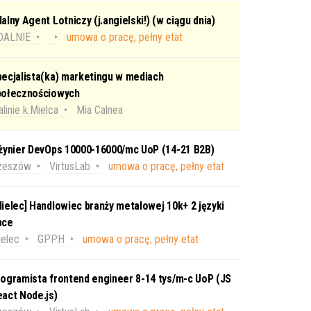
alny Agent Lotniczy (j.angielski!) (w ciągu dnia)
DALNIE
umowa o pracę, pełny etat
ecjalista(ka) marketingu w mediach
połecznościowych
linie k.Mielca
Mia Calnea
nżynier DevOps 10000-16000/mc UoP (14-21 B2B)
zeszów
VirtusLab
umowa o pracę, pełny etat
ielec] Handlowiec branży metalowej 10k+ 2 języki
bce
elec
GPPH
umowa o pracę, pełny etat
ogramista frontend engineer 8-14 tys/m-c UoP (JS
act Node.js)