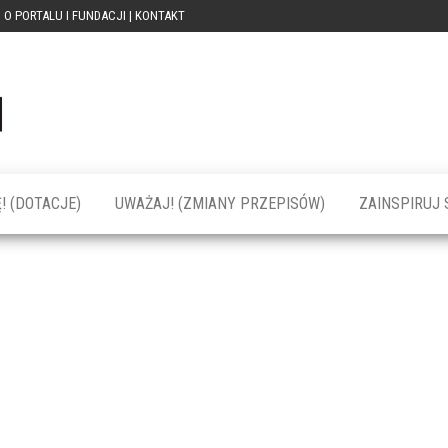
O PORTALU I FUNDACJI | KONTAKT
Portal
dotacja
praca
PRZEkarpacie
kompetencje
kontakty
– dotacje,
wydarzenia,
szkolenia dla
! (DOTACJE)
UWAŻAJ! (ZMIANY PRZEPISÓW)
ZAINSPIRUJ S
firm