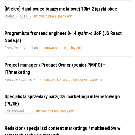
[Mielec] Handlowiec branży metalowej 10k+ 2 języki obce
Mielec
GPPH
umowa o pracę, pełny etat
Programista frontend engineer 8-14 tys/m-c UoP (JS React
Node.js)
Rzeszów
VirtusLab
umowa o pracę, pełny etat
Project manager / Product Owner (senior PM/PO) –
IT/marketing
Rzeszów / zdalnie
kontrakt, faktura, umowa cywilnoprawna
Specjalista sprzedaży narzędzi marketingu internetowego
(PL/UE)
Gdziekolwiek
umowa o pracę, pełny etat
Redaktor / specjaliści content marketingu / multimediów w