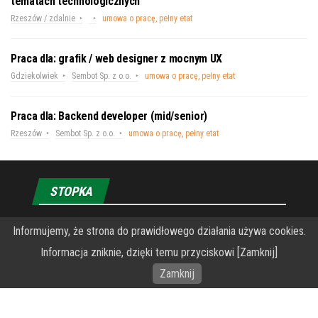
tematach technologicznych
Rzeszów / zdalnie
umowa o pracę, pełny etat
Praca dla: grafik / web designer z mocnym UX
Gdziekolwiek
Sembot Sp. z o.o.
umowa o pracę, pełny etat
Praca dla: Backend developer (mid/senior)
Rzeszów
Sembot Sp. z o.o.
umowa o pracę, pełny etat
STOPKA
Informujemy, że strona do prawidłowego działania używa cookies.
O Fundacji PRZEkarpacie
Informacja zniknie, dzięki temu przyciskowi [Zamknij]
Wykonanie portalu – specjaliści stron www WordPress
Zamknij