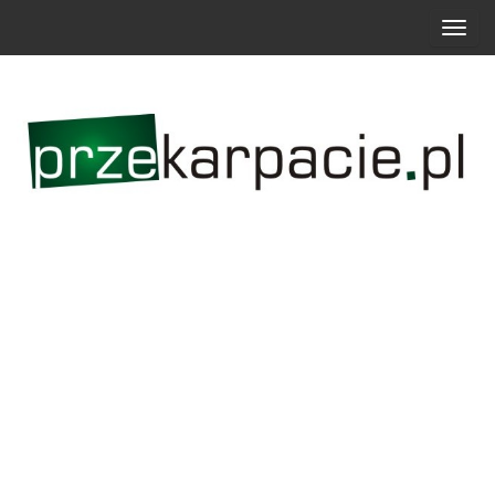
P
r
z
e
ł
ą
c
z
n
a
w
i
g
a
c