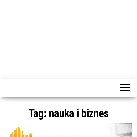
j
ę
dotacja
Portal
praca
PRZEkarpacie
kompetencje
kontakty
– dotacje,
wydarzenia,
szkolenia dla
Tag:
nauka i biznes
firm