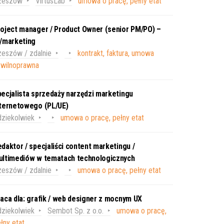
zeszów
VirtusLab
umowa o pracę, pełny etat
oject manager / Product Owner (senior PM/PO) –
T/marketing
eszów / zdalnie
kontrakt, faktura, umowa
ywilnoprawna
ecjalista sprzedaży narzędzi marketingu
nternetowego (PL/UE)
ziekolwiek
umowa o pracę, pełny etat
daktor / specjaliści content marketingu /
ultimediów w tematach technologicznych
eszów / zdalnie
umowa o pracę, pełny etat
aca dla: grafik / web designer z mocnym UX
ziekolwiek
Sembot Sp. z o.o.
umowa o pracę,
łny etat