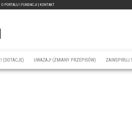
O PORTALU I FUNDACJI | KONTAKT
Portal
dotacja
praca
PRZEkarpacie
kompetencje
kontakty
– dotacje,
wydarzenia,
szkolenia dla
! (DOTACJE)
UWAŻAJ! (ZMIANY PRZEPISÓW)
ZAINSPIRUJ S
firm