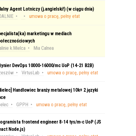
alny Agent Lotniczy (j.angielski!) (w ciągu dnia)
DALNIE
umowa o pracę, pełny etat
ecjalista(ka) marketingu w mediach
połecznościowych
linie k.Mielca
Mia Calnea
nżynier DevOps 10000-16000/mc UoP (14-21 B2B)
zeszów
VirtusLab
umowa o pracę, pełny etat
ielec] Handlowiec branży metalowej 10k+ 2 języki
bce
elec
GPPH
umowa o pracę, pełny etat
ogramista frontend engineer 8-14 tys/m-c UoP (JS
act Node.js)