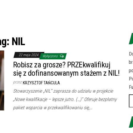
ag:
NIL
Do
22 maja 2024
Wyłączono
br
Robisz za grosze? PRZEkwalifikuj
p
się z dofinansowanym stażem z NIL!
Po
przez
KRZYSZTOF TAŃCULA
Fu
Stowarzyszenie „NIL” zaprasza do udziału w projekcie
Sz
„Nowe kwalifikacje – lepsze jutro. (…)” Oferuje bezpłatny
pakiet wsparcia w przekwalifikowaniu się,…