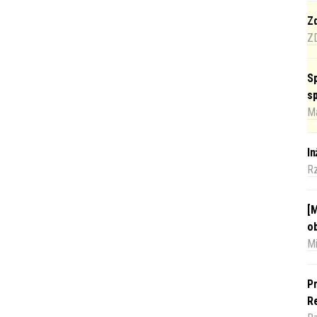
Zd
Z
Sp
s
Ma
I
R
[M
o
Mi
Pr
Re