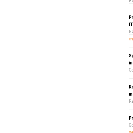
R
Pr
I
Rz
c
Sp
i
Gd
Re
m
Rz
Pr
Gd
pe