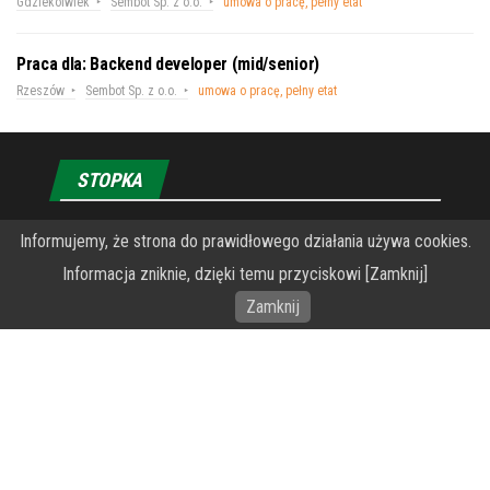
Gdziekolwiek
Sembot Sp. z o.o.
umowa o pracę, pełny etat
Praca dla: Backend developer (mid/senior)
Rzeszów
Sembot Sp. z o.o.
umowa o pracę, pełny etat
STOPKA
O Fundacji PRZEkarpacie
Informujemy, że strona do prawidłowego działania używa cookies.
Informacja zniknie, dzięki temu przyciskowi [Zamknij]
Wykonanie portalu – specjaliści stron www WordPress
Zamknij