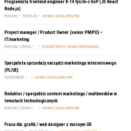
Programista frontend engineer 8-14 tys/m-c UoP (JS React
Node.js)
Rzeszów
VirtusLab
umowa o pracę, pełny etat
Project manager / Product Owner (senior PM/PO) –
IT/marketing
Rzeszów / zdalnie
kontrakt, faktura, umowa cywilnoprawna
Specjalista sprzedaży narzędzi marketingu internetowego
(PL/UE)
Gdziekolwiek
umowa o pracę, pełny etat
Redaktor / specjaliści content marketingu / multimediów w
tematach technologicznych
Rzeszów / zdalnie
umowa o pracę, pełny etat
Praca dla: grafik / web designer z mocnym UX