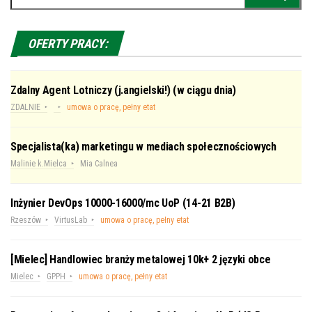
OFERTY PRACY:
Zdalny Agent Lotniczy (j.angielski!) (w ciągu dnia)
ZDALNIE
umowa o pracę, pełny etat
Specjalista(ka) marketingu w mediach społecznościowych
Malinie k.Mielca
Mia Calnea
Inżynier DevOps 10000-16000/mc UoP (14-21 B2B)
Rzeszów
VirtusLab
umowa o pracę, pełny etat
[Mielec] Handlowiec branży metalowej 10k+ 2 języki obce
Mielec
GPPH
umowa o pracę, pełny etat