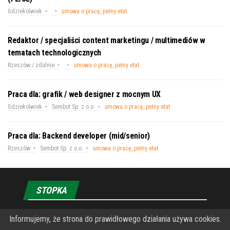
Gdziekolwiek
umowa o pracę, pełny etat
Redaktor / specjaliści content marketingu / multimediów w
tematach technologicznych
Rzeszów / zdalnie
umowa o pracę, pełny etat
Praca dla: grafik / web designer z mocnym UX
Gdziekolwiek
Sembot Sp. z o.o.
umowa o pracę, pełny etat
Praca dla: Backend developer (mid/senior)
Rzeszów
Sembot Sp. z o.o.
umowa o pracę, pełny etat
STOPKA
Informujemy, że strona do prawidłowego działania używa cookies.
O Fundacji PRZEkarpacie