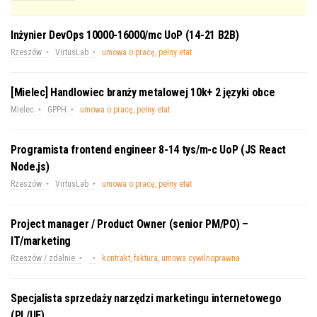
Inżynier DevOps 10000-16000/mc UoP (14-21 B2B)
Rzeszów
VirtusLab
umowa o pracę, pełny etat
[Mielec] Handlowiec branży metalowej 10k+ 2 języki obce
Mielec
GPPH
umowa o pracę, pełny etat
Programista frontend engineer 8-14 tys/m-c UoP (JS React
Node.js)
Rzeszów
VirtusLab
umowa o pracę, pełny etat
Project manager / Product Owner (senior PM/PO) –
IT/marketing
Rzeszów / zdalnie
kontrakt, faktura, umowa cywilnoprawna
Specjalista sprzedaży narzędzi marketingu internetowego
(PL/UE)