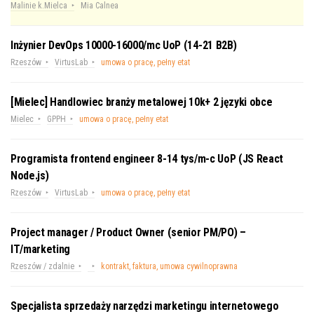
Malinie k.Mielca
Mia Calnea
Inżynier DevOps 10000-16000/mc UoP (14-21 B2B)
Rzeszów
VirtusLab
umowa o pracę, pełny etat
[Mielec] Handlowiec branży metalowej 10k+ 2 języki obce
Mielec
GPPH
umowa o pracę, pełny etat
Programista frontend engineer 8-14 tys/m-c UoP (JS React
Node.js)
Rzeszów
VirtusLab
umowa o pracę, pełny etat
Project manager / Product Owner (senior PM/PO) –
IT/marketing
Rzeszów / zdalnie
kontrakt, faktura, umowa cywilnoprawna
Specjalista sprzedaży narzędzi marketingu internetowego