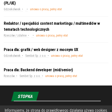
(PL/UE)
Gdziekolwiek
umowa o pracę, pełny etat
Redaktor / specjaliści content marketingu / multimediów w
tematach technologicznych
Rzeszów / zdalnie
umowa o pracę, pełny etat
Praca dla: grafik / web designer z mocnym UX
Gdziekolwiek
Sembot Sp. z o.o.
umowa o pracę, pełny etat
Praca dla: Backend developer (mid/senior)
Rzeszów
Sembot Sp. z o.o.
umowa o pracę, pełny etat
STOPKA
Informujemy, że strona do prawidłowego działania używa cookies.
O Fundacji PRZEkarpacie