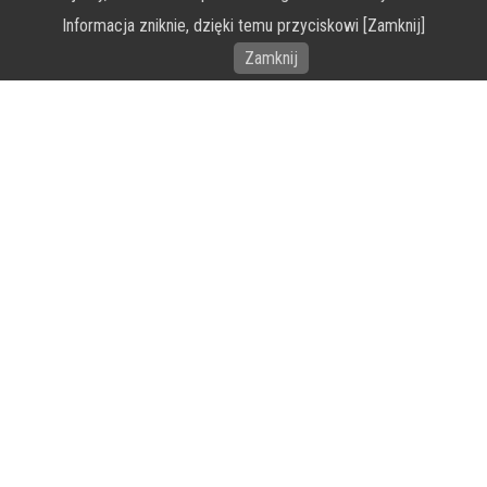
Informacja zniknie, dzięki temu przyciskowi [Zamknij]
Wykonanie portalu – specjaliści stron www WordPress
Zamknij