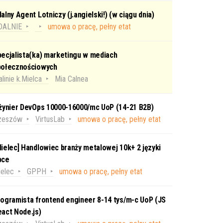
alny Agent Lotniczy (j.angielski!) (w ciągu dnia)
DALNIE
umowa o pracę, pełny etat
ecjalista(ka) marketingu w mediach
połecznościowych
linie k.Mielca
Mia Calnea
nżynier DevOps 10000-16000/mc UoP (14-21 B2B)
zeszów
VirtusLab
umowa o pracę, pełny etat
ielec] Handlowiec branży metalowej 10k+ 2 języki
bce
elec
GPPH
umowa o pracę, pełny etat
ogramista frontend engineer 8-14 tys/m-c UoP (JS
act Node.js)