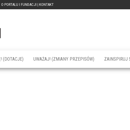
O PORTALU I FUNDACJI | KONTAKT
Portal
dotacja
praca
PRZEkarpacie
kompetencje
kontakty
– dotacje,
wydarzenia,
szkolenia dla
! (DOTACJE)
UWAŻAJ! (ZMIANY PRZEPISÓW)
ZAINSPIRUJ S
firm