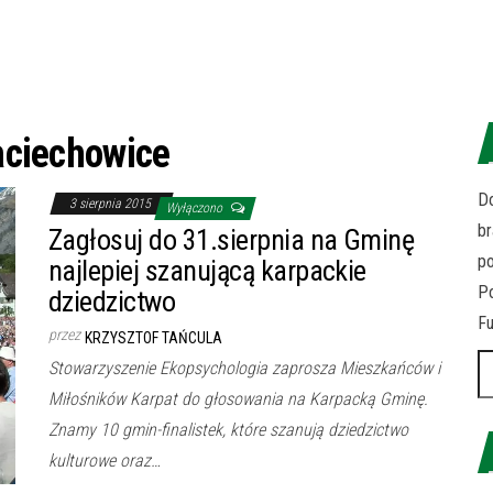
ciechowice
Do
3 sierpnia 2015
Wyłączono
br
Zagłosuj do 31.sierpnia na Gminę
p
najlepiej szanującą karpackie
Po
dziedzictwo
Fu
przez
KRZYSZTOF TAŃCULA
Sz
Stowarzyszenie Ekopsychologia zaprosza Mieszkańców i
Miłośników Karpat do głosowania na Karpacką Gminę.
Znamy 10 gmin-finalistek, które szanują dziedzictwo
kulturowe oraz…