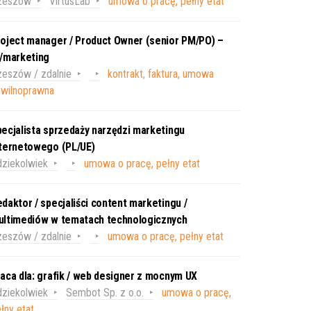
zeszów
VirtusLab
umowa o pracę, pełny etat
oject manager / Product Owner (senior PM/PO) –
T/marketing
eszów / zdalnie
kontrakt, faktura, umowa
ywilnoprawna
ecjalista sprzedaży narzędzi marketingu
nternetowego (PL/UE)
ziekolwiek
umowa o pracę, pełny etat
daktor / specjaliści content marketingu /
ultimediów w tematach technologicznych
eszów / zdalnie
umowa o pracę, pełny etat
aca dla: grafik / web designer z mocnym UX
ziekolwiek
Sembot Sp. z o.o.
umowa o pracę,
łny etat