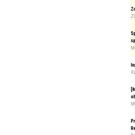
Zd
Z
Sp
s
Ma
I
R
[M
o
Mi
Pr
Re