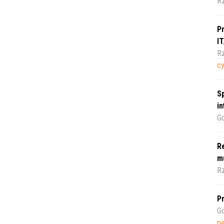
R
Pr
I
Rz
c
Sp
i
Gd
Re
m
Rz
Pr
Gd
pe