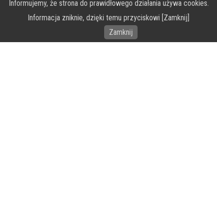
Informujemy, że strona do prawidłowego działania używa cookies.
O Fundacji PRZEkarpacie
Informacja zniknie, dzięki temu przyciskowi [Zamknij]
Wykonanie portalu – specjaliści stron www WordPress
Zamknij