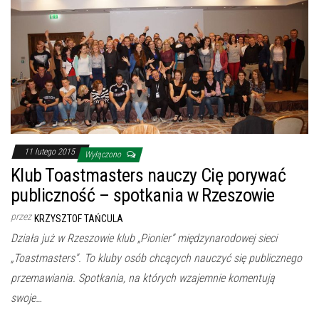
11 lutego 2015
Wyłączono
Klub Toastmasters nauczy Cię porywać
publiczność – spotkania w Rzeszowie
przez
KRZYSZTOF TAŃCULA
Działa już w Rzeszowie klub „Pionier” międzynarodowej sieci
„Toastmasters”. To kluby osób chcących nauczyć się publicznego
przemawiania. Spotkania, na których wzajemnie komentują
swoje…