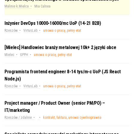
Malinie k.Mielca
Mia Calnea
Inżynier DevOps 10000-16000/mc UoP (14-21 B2B)
Rzeszów
VirtusLab
umowa o pracę, pełny etat
[Mielec] Handlowiec branży metalowej 10k+ 2 języki obce
Mielec
GPPH
umowa o pracę, pełny etat
Programista frontend engineer 8-14 tys/m-c UoP (JS React
Node.js)
Rzeszów
VirtusLab
umowa o pracę, pełny etat
Project manager / Product Owner (senior PM/PO) –
IT/marketing
Rzeszów / zdalnie
kontrakt, faktura, umowa cywilnoprawna