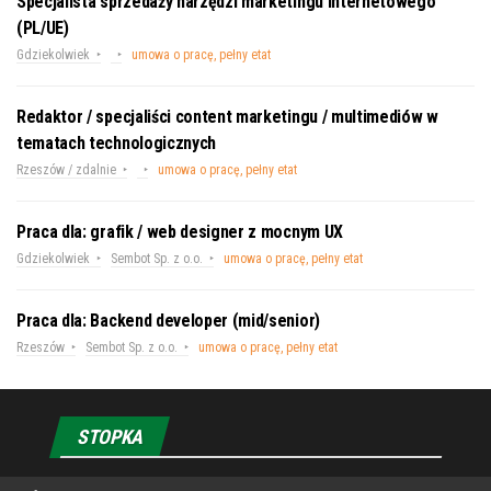
Specjalista sprzedaży narzędzi marketingu internetowego
(PL/UE)
Gdziekolwiek
umowa o pracę, pełny etat
Redaktor / specjaliści content marketingu / multimediów w
tematach technologicznych
Rzeszów / zdalnie
umowa o pracę, pełny etat
Praca dla: grafik / web designer z mocnym UX
Gdziekolwiek
Sembot Sp. z o.o.
umowa o pracę, pełny etat
Praca dla: Backend developer (mid/senior)
Rzeszów
Sembot Sp. z o.o.
umowa o pracę, pełny etat
STOPKA