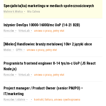
Specjalista(ka) marketingu w mediach społecznościowych
Malinie k.Mielca
Mia Calnea
Inżynier DevOps 10000-16000/mc UoP (14-21 B2B)
Rzeszów
VirtusLab
umowa o pracę, pełny etat
[Mielec] Handlowiec branży metalowej 10k+ 2 języki obce
Mielec
GPPH
umowa o pracę, pełny etat
Programista frontend engineer 8-14 tys/m-c UoP (JS React
Node.js)
Rzeszów
VirtusLab
umowa o pracę, pełny etat
Project manager / Product Owner (senior PM/PO) –
IT/marketing
Rzeszów / zdalnie
kontrakt, faktura, umowa cywilnoprawna