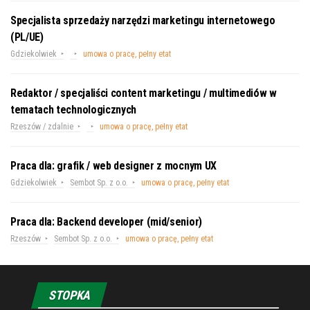
Specjalista sprzedaży narzędzi marketingu internetowego
(PL/UE)
Gdziekolwiek
umowa o pracę, pełny etat
Redaktor / specjaliści content marketingu / multimediów w
tematach technologicznych
Rzeszów / zdalnie
umowa o pracę, pełny etat
Praca dla: grafik / web designer z mocnym UX
Gdziekolwiek
Sembot Sp. z o.o.
umowa o pracę, pełny etat
Praca dla: Backend developer (mid/senior)
Rzeszów
Sembot Sp. z o.o.
umowa o pracę, pełny etat
STOPKA