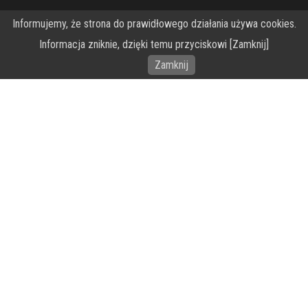
Informujemy, że strona do prawidłowego działania używa cookies.
O Fundacji PRZEkarpacie
Informacja zniknie, dzięki temu przyciskowi [Zamknij]
Wykonanie portalu – specjaliści stron www WordPress
Zamknij