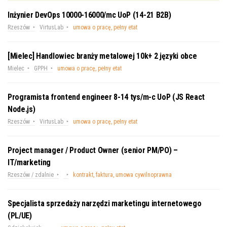
Inżynier DevOps 10000-16000/mc UoP (14-21 B2B)
Rzeszów
VirtusLab
umowa o pracę, pełny etat
[Mielec] Handlowiec branży metalowej 10k+ 2 języki obce
Mielec
GPPH
umowa o pracę, pełny etat
Programista frontend engineer 8-14 tys/m-c UoP (JS React
Node.js)
Rzeszów
VirtusLab
umowa o pracę, pełny etat
Project manager / Product Owner (senior PM/PO) –
IT/marketing
Rzeszów / zdalnie
kontrakt, faktura, umowa cywilnoprawna
Specjalista sprzedaży narzędzi marketingu internetowego
(PL/UE)