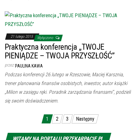
21 lutego 2015
Wyłączono
Praktyczna konferencja „TWOJE
PIENIĄDZE – TWOJA PRZYSZŁOŚĆ”
przez
PAULINA KAWA
Podczas konferencji 26.lutego w Rzeszowie, Maciej Karsznia,
trener planowania finansów osobistych, inwestor, autor książki
„Milion w zasięgu ręki. Poradnik zarządzania finansami”, podzieli
się swoim doświadczeniem.
Nawigacja po wpisach
1
2
3
Następny
WITAMY NA PORTALU PRZEKARPACIE.PL