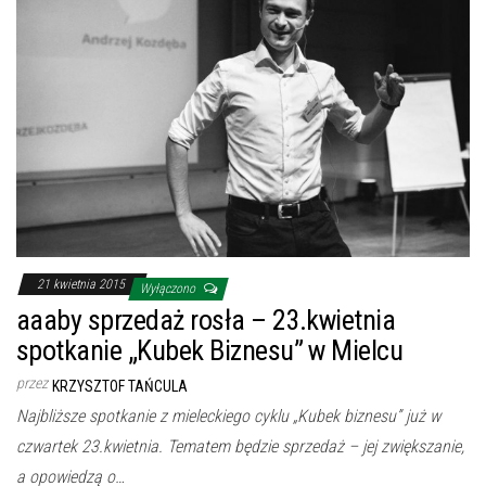
21 kwietnia 2015
Wyłączono
aaaby sprzedaż rosła – 23.kwietnia
spotkanie „Kubek Biznesu” w Mielcu
przez
KRZYSZTOF TAŃCULA
Najbliższe spotkanie z mieleckiego cyklu „Kubek biznesu” już w
czwartek 23.kwietnia. Tematem będzie sprzedaż – jej zwiększanie,
a opowiedzą o…