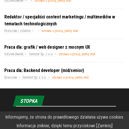
Gdziekolwiek
umowa o pracę, pełny etat
Redaktor / specjaliści content marketingu / multimediów w
tematach technologicznych
Rzeszów / zdalnie
umowa o pracę, pełny etat
Praca dla: grafik / web designer z mocnym UX
Gdziekolwiek
Sembot Sp. z o.o.
umowa o pracę, pełny etat
Praca dla: Backend developer (mid/senior)
Rzeszów
Sembot Sp. z o.o.
umowa o pracę, pełny etat
STOPKA
Informujemy, że strona do prawidłowego działania używa cookies.
O Fundacji PRZEkarpacie
Informacja zniknie, dzięki temu przyciskowi [Zamknij]
Wykonanie portalu – specjaliści stron www WordPress