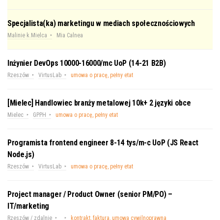
Specjalista(ka) marketingu w mediach społecznościowych
Malinie k.Mielca
Mia Calnea
Inżynier DevOps 10000-16000/mc UoP (14-21 B2B)
Rzeszów
VirtusLab
umowa o pracę, pełny etat
[Mielec] Handlowiec branży metalowej 10k+ 2 języki obce
Mielec
GPPH
umowa o pracę, pełny etat
Programista frontend engineer 8-14 tys/m-c UoP (JS React
Node.js)
Rzeszów
VirtusLab
umowa o pracę, pełny etat
Project manager / Product Owner (senior PM/PO) –
IT/marketing
Rzeszów / zdalnie
kontrakt, faktura, umowa cywilnoprawna