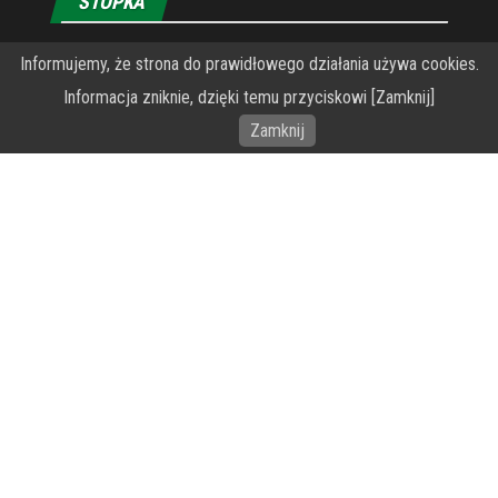
STOPKA
O Fundacji PRZEkarpacie
Informujemy, że strona do prawidłowego działania używa cookies.
Informacja zniknie, dzięki temu przyciskowi [Zamknij]
Wykonanie portalu – specjaliści stron www WordPress
Zamknij