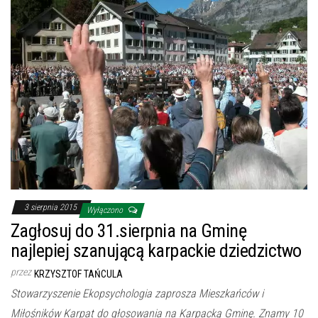
3 sierpnia 2015
Wyłączono
Zagłosuj do 31.sierpnia na Gminę
najlepiej szanującą karpackie dziedzictwo
przez
KRZYSZTOF TAŃCULA
Stowarzyszenie Ekopsychologia zaprosza Mieszkańców i
Miłośników Karpat do głosowania na Karpacką Gminę. Znamy 10