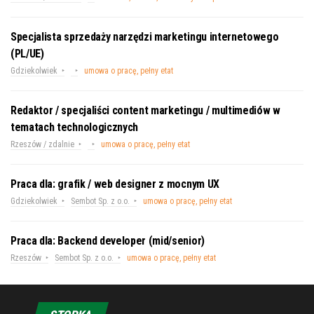
Specjalista sprzedaży narzędzi marketingu internetowego
(PL/UE)
Gdziekolwiek
umowa o pracę, pełny etat
Redaktor / specjaliści content marketingu / multimediów w
tematach technologicznych
Rzeszów / zdalnie
umowa o pracę, pełny etat
Praca dla: grafik / web designer z mocnym UX
Gdziekolwiek
Sembot Sp. z o.o.
umowa o pracę, pełny etat
Praca dla: Backend developer (mid/senior)
Rzeszów
Sembot Sp. z o.o.
umowa o pracę, pełny etat