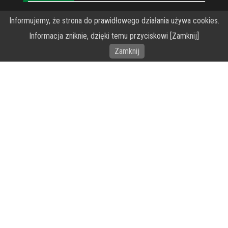
Informujemy, że strona do prawidłowego działania używa cookies.
O Fundacji PRZEkarpacie
Informacja zniknie, dzięki temu przyciskowi [Zamknij]
Wykonanie portalu – specjaliści stron www WordPress
Zamknij