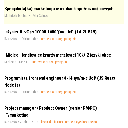
Specjalista(ka) marketingu w mediach społecznościowych
Malinie k.Mielca
Mia Calnea
Inżynier DevOps 10000-16000/mc UoP (14-21 B2B)
Rzeszów
VirtusLab
umowa o pracę, pełny etat
[Mielec] Handlowiec branży metalowej 10k+ 2 języki obce
Mielec
GPPH
umowa o pracę, pełny etat
Programista frontend engineer 8-14 tys/m-c UoP (JS React
Node.js)
Rzeszów
VirtusLab
umowa o pracę, pełny etat
Project manager / Product Owner (senior PM/PO) –
IT/marketing
Rzeszów / zdalnie
kontrakt, faktura, umowa cywilnoprawna