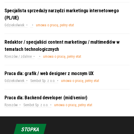
Specjalista sprzedaży narzędzi marketingu internetowego
(PL/UE)
Gdziekolwiek
umowa o pracę, pełny etat
Redaktor / specjaliści content marketingu / multimediów w
tematach technologicznych
Rzeszów / zdalnie
umowa o pracę, pełny etat
Praca dla: grafik / web designer z mocnym UX
Gdziekolwiek
Sembot Sp. z o.o.
umowa o pracę, pełny etat
Praca dla: Backend developer (mid/senior)
Rzeszów
Sembot Sp. z o.o.
umowa o pracę, pełny etat
STOPKA