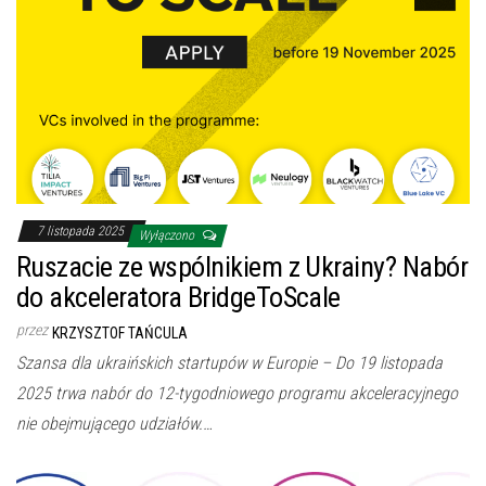
7 listopada 2025
Wyłączono
Ruszacie ze wspólnikiem z Ukrainy? Nabór
do akceleratora BridgeToScale
przez
KRZYSZTOF TAŃCULA
Szansa dla ukraińskich startupów w Europie – Do 19 listopada
2025 trwa nabór do 12-tygodniowego programu akceleracyjnego
nie obejmującego udziałów.…