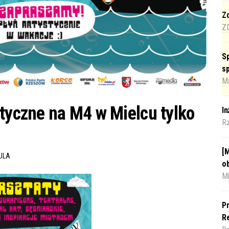
Zd
Z
Sp
s
Ma
styczne na M4 w Mielcu tylko
I
R
[M
ULA
o
Mi
Pr
Re