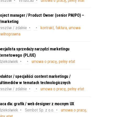
zeszów
VirtusLab
umowa o pracę, pełny etat
oject manager / Product Owner (senior PM/PO) –
T/marketing
eszów / zdalnie
kontrakt, faktura, umowa
ywilnoprawna
ecjalista sprzedaży narzędzi marketingu
nternetowego (PL/UE)
ziekolwiek
umowa o pracę, pełny etat
daktor / specjaliści content marketingu /
ultimediów w tematach technologicznych
eszów / zdalnie
umowa o pracę, pełny etat
aca dla: grafik / web designer z mocnym UX
ziekolwiek
Sembot Sp. z o.o.
umowa o pracę,
łny etat