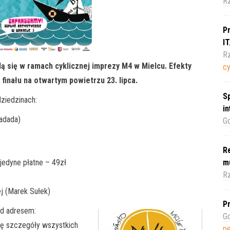
R
Pr
I
Rz
ą się w ramach cyklicznej imprezy M4 w Mielcu. Efekty
c
inału na otwartym powietrzu 23. lipca.
Sp
ziedzinach:
i
Wadada)
Gd
Re
jedyne płatne – 49zł
m
Rz
j (Marek Sułek)
Pr
od adresem:
Gd
ię szczegóły wszystkich
pe