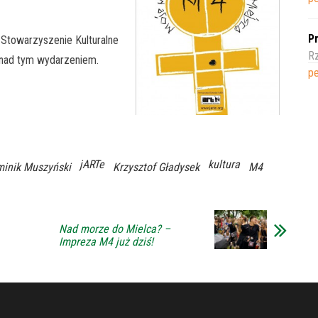
Pr
 Stowarzyszenie Kulturalne
R
t nad tym wydarzeniem.
pe
jARTe
kultura
inik Muszyński
Krzysztof Gładysek
M4
Nad morze do Mielca? –
Impreza M4 już dziś!