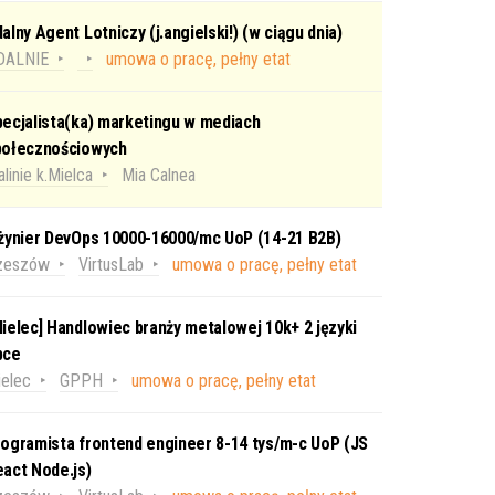
alny Agent Lotniczy (j.angielski!) (w ciągu dnia)
DALNIE
umowa o pracę, pełny etat
ecjalista(ka) marketingu w mediach
połecznościowych
linie k.Mielca
Mia Calnea
nżynier DevOps 10000-16000/mc UoP (14-21 B2B)
zeszów
VirtusLab
umowa o pracę, pełny etat
ielec] Handlowiec branży metalowej 10k+ 2 języki
bce
elec
GPPH
umowa o pracę, pełny etat
ogramista frontend engineer 8-14 tys/m-c UoP (JS
act Node.js)