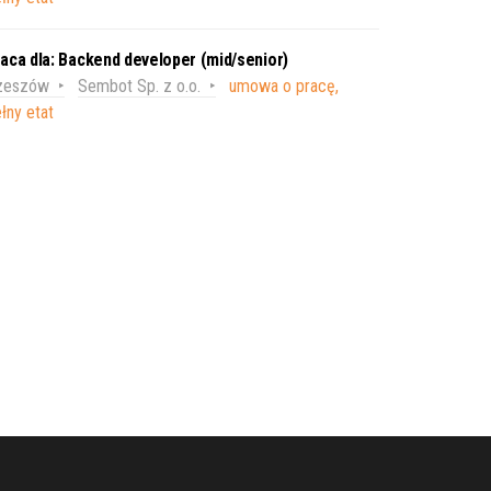
aca dla: Backend developer (mid/senior)
zeszów
Sembot Sp. z o.o.
umowa o pracę,
łny etat