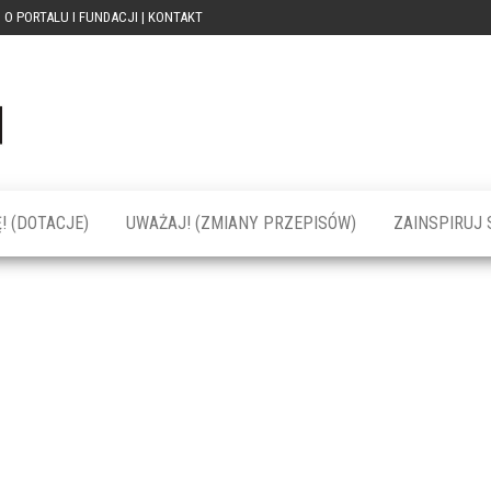
O PORTALU I FUNDACJI | KONTAKT
Portal
dotacja
praca
PRZEkarpacie
kompetencje
kontakty
– dotacje,
wydarzenia,
szkolenia dla
! (DOTACJE)
UWAŻAJ! (ZMIANY PRZEPISÓW)
ZAINSPIRUJ S
firm