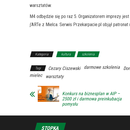
warsztatów.
M4 odbędzie się po raz 5. Organizatorem imprezy jest
j’ARTe z Mielca. Serwis Przekarpacie.pl objął patrona
Kategoria
kultura
szkolenia
darmowe szkolenia
Cezary Ciszewski
Dom
Tagi
mielec
warsztaty
Konkurs na biznesplan w AIP –
2500 zł i darmowa preinkubacja
pomysłu
STOPKA