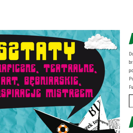
Do
br
p
Po
Fu
Sz