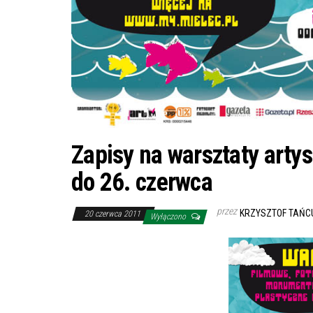
Zapisy na warsztaty arty
do 26. czerwca
przez
KRZYSZTOF TAŃC
20 czerwca 2011
Wyłączono