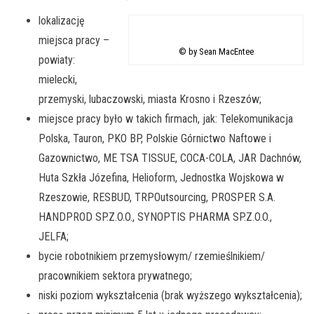
lokalizację
miejsca pracy –
© by Sean MacEntee
powiaty:
mielecki,
przemyski, lubaczowski, miasta Krosno i Rzeszów;
miejsce pracy było w takich firmach, jak: Telekomunikacja
Polska, Tauron, PKO BP, Polskie Górnictwo Naftowe i
Gazownictwo, ME TSA TISSUE, COCA-COLA, JAR Dachnów,
Huta Szkła Józefina, Helioform, Jednostka Wojskowa w
Rzeszowie, RESBUD, TRPOutsourcing, PROSPER S.A.
HANDPROD SP.Z.O.O., SYNOPTIS PHARMA SP.Z.O.O.,
JELFA;
bycie robotnikiem przemysłowym/ rzemieślnikiem/
pracownikiem sektora prywatnego;
niski poziom wykształcenia (brak wyższego wykształcenia);