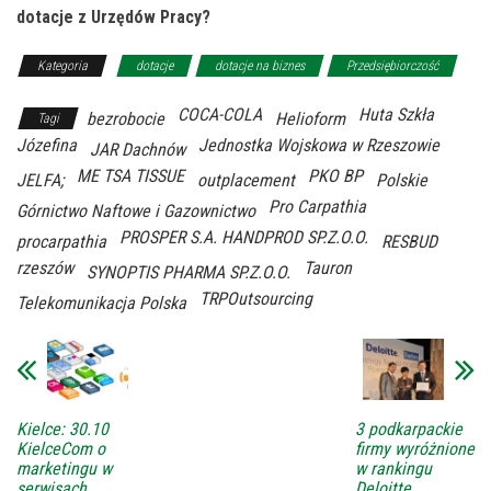
dotacje z Urzędów Pracy?
Kategoria
dotacje
dotacje na biznes
Przedsiębiorczość
COCA-COLA
Huta Szkła
bezrobocie
Helioform
Tagi
Józefina
Jednostka Wojskowa w Rzeszowie
JAR Dachnów
ME TSA TISSUE
PKO BP
JELFA;
outplacement
Polskie
Pro Carpathia
Górnictwo Naftowe i Gazownictwo
PROSPER S.A. HANDPROD SP.Z.O.O.
procarpathia
RESBUD
rzeszów
Tauron
SYNOPTIS PHARMA SP.Z.O.O.
TRPOutsourcing
Telekomunikacja Polska
Kielce: 30.10
3 podkarpackie
KielceCom o
firmy wyróżnione
marketingu w
w rankingu
serwisach
Deloitte