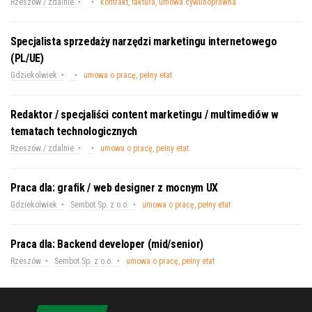
Rzeszów / zdalnie
kontrakt, faktura, umowa cywilnoprawna
Specjalista sprzedaży narzędzi marketingu internetowego
(PL/UE)
Gdziekolwiek
umowa o pracę, pełny etat
Redaktor / specjaliści content marketingu / multimediów w
tematach technologicznych
Rzeszów / zdalnie
umowa o pracę, pełny etat
Praca dla: grafik / web designer z mocnym UX
Gdziekolwiek
Sembot Sp. z o.o.
umowa o pracę, pełny etat
Praca dla: Backend developer (mid/senior)
Rzeszów
Sembot Sp. z o.o.
umowa o pracę, pełny etat