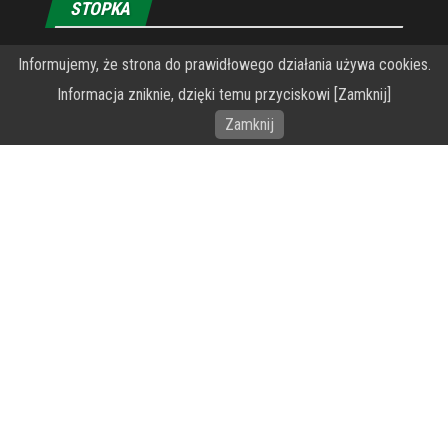
STOPKA
O Fundacji PRZEkarpacie
Informujemy, że strona do prawidłowego działania używa cookies.
Informacja zniknie, dzięki temu przyciskowi [Zamknij]
Wykonanie portalu – specjaliści stron www WordPress
Zamknij