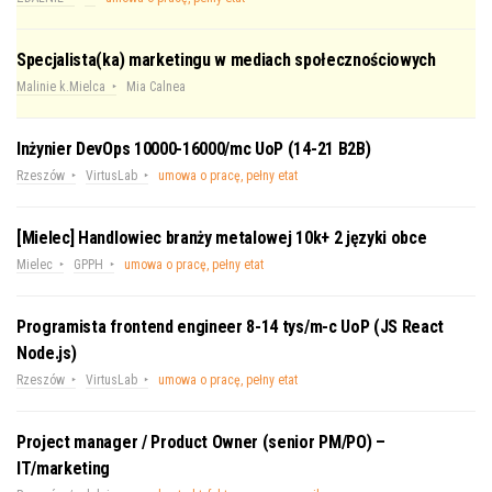
Specjalista(ka) marketingu w mediach społecznościowych
Malinie k.Mielca
Mia Calnea
Inżynier DevOps 10000-16000/mc UoP (14-21 B2B)
Rzeszów
VirtusLab
umowa o pracę, pełny etat
[Mielec] Handlowiec branży metalowej 10k+ 2 języki obce
Mielec
GPPH
umowa o pracę, pełny etat
Programista frontend engineer 8-14 tys/m-c UoP (JS React
Node.js)
Rzeszów
VirtusLab
umowa o pracę, pełny etat
Project manager / Product Owner (senior PM/PO) –
IT/marketing