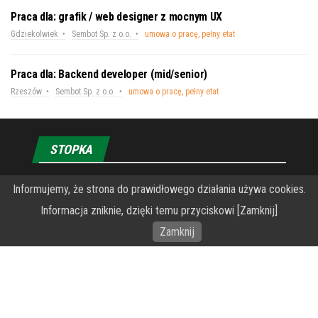
Praca dla: grafik / web designer z mocnym UX
Gdziekolwiek
Sembot Sp. z o.o.
umowa o pracę, pełny etat
Praca dla: Backend developer (mid/senior)
Rzeszów
Sembot Sp. z o.o.
umowa o pracę, pełny etat
STOPKA
O Fundacji PRZEkarpacie
Informujemy, że strona do prawidłowego działania używa cookies.
Informacja zniknie, dzięki temu przyciskowi [Zamknij]
Wykonanie portalu – specjaliści stron www WordPress
Zamknij