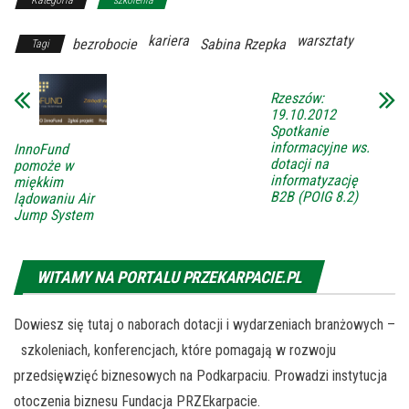
Kategoria
szkolenia
kariera
warsztaty
bezrobocie
Sabina Rzepka
Tagi
Rzeszów:
19.10.2012
Spotkanie
informacyjne ws.
InnoFund
dotacji na
pomoże w
informatyzację
miękkim
B2B (POIG 8.2)
lądowaniu Air
Jump System
WITAMY NA PORTALU PRZEKARPACIE.PL
Dowiesz się tutaj o naborach dotacji i wydarzeniach branżowych –
szkoleniach, konferencjach, które pomagają w rozwoju
przedsięwzięć biznesowych na Podkarpaciu. Prowadzi instytucja
otoczenia biznesu Fundacja PRZEkarpacie.