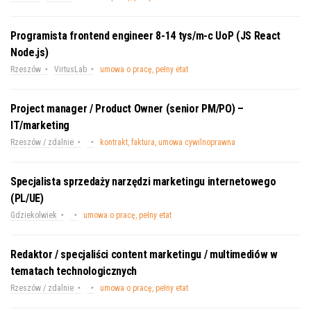
Programista frontend engineer 8-14 tys/m-c UoP (JS React
Node.js)
Rzeszów
VirtusLab
umowa o pracę, pełny etat
Project manager / Product Owner (senior PM/PO) –
IT/marketing
Rzeszów / zdalnie
kontrakt, faktura, umowa cywilnoprawna
Specjalista sprzedaży narzędzi marketingu internetowego
(PL/UE)
Gdziekolwiek
umowa o pracę, pełny etat
Redaktor / specjaliści content marketingu / multimediów w
tematach technologicznych
Rzeszów / zdalnie
umowa o pracę, pełny etat