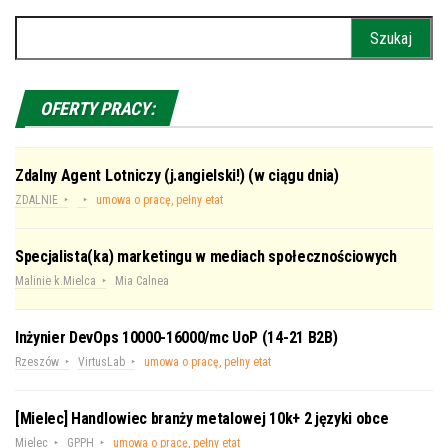
Szukaj:
OFERTY PRACY:
Zdalny Agent Lotniczy (j.angielski!) (w ciągu dnia)
ZDALNIE
umowa o pracę, pełny etat
Specjalista(ka) marketingu w mediach społecznościowych
Malinie k.Mielca
Mia Calnea
Inżynier DevOps 10000-16000/mc UoP (14-21 B2B)
Rzeszów
VirtusLab
umowa o pracę, pełny etat
[Mielec] Handlowiec branży metalowej 10k+ 2 języki obce
Mielec
GPPH
umowa o pracę, pełny etat