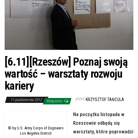
[6.11][Rzeszów] Poznaj swoją
wartość – warsztaty rozwoju
kariery
przez
KRZYSZTOF TAŃCULA
11 października 2012
Wyłączono
Na początku listopada w
Rzeszowie odbędą się
© by U.S. Army Corps of Engineers
warsztaty, które poprowadzi
Los Angeles District